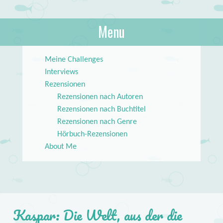
About Books
Menu
lilstar.de
Skip to content
Meine Challenges
Interviews
Rezensionen
Rezensionen nach Autoren
Rezensionen nach Buchtitel
Rezensionen nach Genre
Hörbuch-Rezensionen
About Me
Kaspar: Die Welt, aus der die