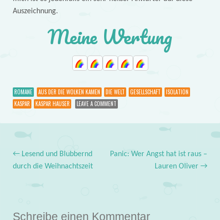
Auszeichnung.
Meine Wertung
ROMANE
AUS DER DIE WOLKEN KAMEN
DIE WELT
GESELLSCHAFT
ISOLATION
KASPAR
KASPAR HAUSER
LEAVE A COMMENT
←
Lesend und Blubbernd
Panic: Wer Angst hat ist raus –
Post navigation
durch die Weihnachtszeit
Lauren Oliver
→
Schreibe einen Kommentar