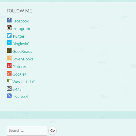
FOLLOW ME
Facebook
Instagram
Twitter
Bloglovin'
GoodReads
LovelyBooks
Pinterest
Google+
Was liest du?
e-Mail
RSS Feed
Search