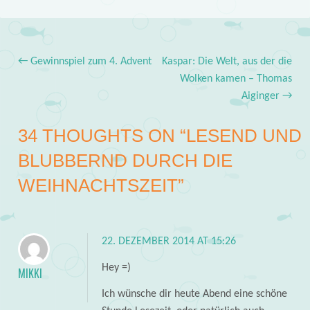
←
Gewinnspiel zum 4. Advent
Kaspar: Die Welt, aus der die
Post navigation
Wolken kamen – Thomas
Aiginger
→
34 THOUGHTS ON “
LESEND UND
BLUBBERND DURCH DIE
WEIHNACHTSZEIT
”
22. DEZEMBER 2014 AT 15:26
Hey =)
MIKKI
Ich wünsche dir heute Abend eine schöne