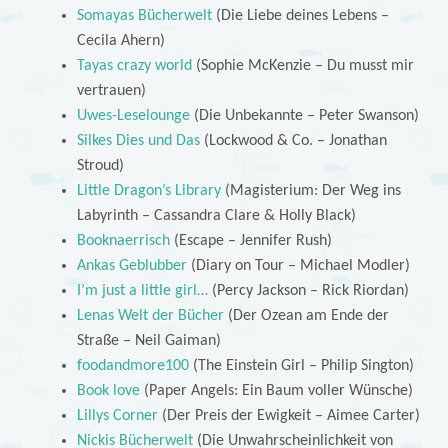
Somayas Bücherwelt
(Die Liebe deines Lebens –
Cecila Ahern)
Tayas crazy world
(Sophie McKenzie – Du musst mir
vertrauen)
Uwes-Leselounge
(Die Unbekannte – Peter Swanson)
Silkes Dies und Das
(Lockwood & Co. – Jonathan
Stroud)
Little Dragon’s Library
(Magisterium: Der Weg ins
Labyrinth – Cassandra Clare & Holly Black)
Booknaerrisch
(Escape – Jennifer Rush)
Ankas Geblubber
(Diary on Tour – Michael Modler)
I’m just a little girl…
(Percy Jackson – Rick Riordan)
Lenas Welt der Bücher
(Der Ozean am Ende der
Straße – Neil Gaiman)
foodandmore100
(The Einstein Girl – Philip Sington)
Book love
(Paper Angels: Ein Baum voller Wünsche)
Lillys Corner
(Der Preis der Ewigkeit – Aimee Carter)
Nickis Bücherwelt
(Die Unwahrscheinlichkeit von