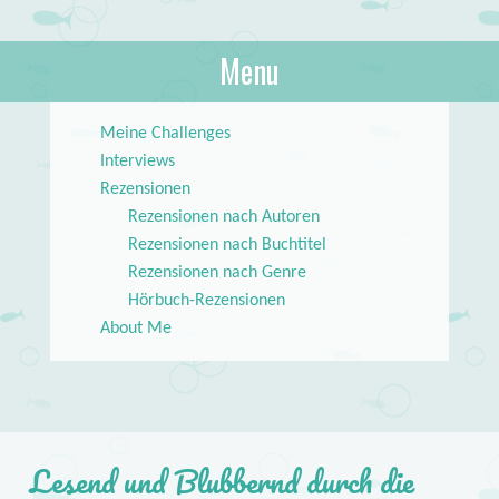
About Books
Menu
lilstar.de
Skip to content
Meine Challenges
Interviews
Rezensionen
Rezensionen nach Autoren
Rezensionen nach Buchtitel
Rezensionen nach Genre
Hörbuch-Rezensionen
About Me
Lesend und Blubbernd durch die