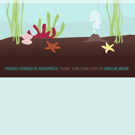
PROUDLY POWERED BY WORDPRESS
|
THEME: SOMETHING FISHY BY
CAROLINE MOORE
.