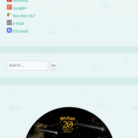
Pinterest
Google+
Was liest du?
e-Mail
RSS Feed
Search