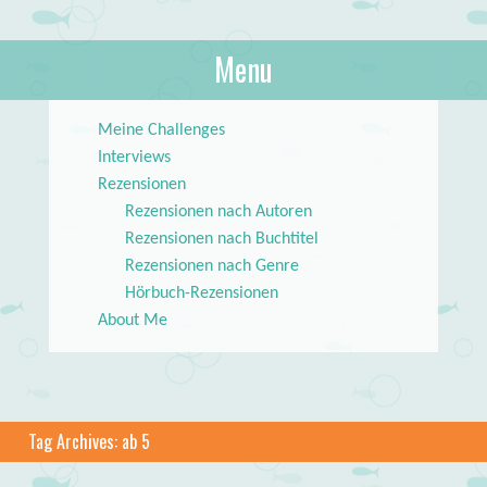
About Books
Menu
lilstar.de
Skip to content
Meine Challenges
Interviews
Rezensionen
Rezensionen nach Autoren
Rezensionen nach Buchtitel
Rezensionen nach Genre
Hörbuch-Rezensionen
About Me
Tag Archives:
ab 5