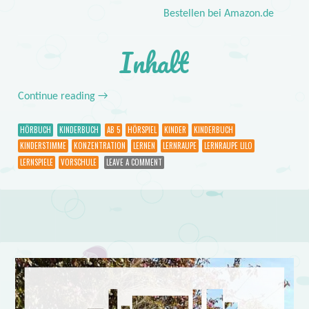
Bestellen bei Amazon.de
Inhalt
Continue reading
→
HÖRBUCH
KINDERBUCH
AB 5
HÖRSPIEL
KINDER
KINDERBUCH
KINDERSTIMME
KONZENTRATION
LERNEN
LERNRAUPE
LERNRAUPE LILO
LERNSPIELE
VORSCHULE
LEAVE A COMMENT
Post navigation