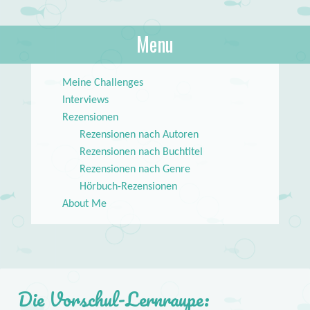
About Books
Menu
lilstar.de
Skip to content
Meine Challenges
Interviews
Rezensionen
Rezensionen nach Autoren
Rezensionen nach Buchtitel
Rezensionen nach Genre
Hörbuch-Rezensionen
About Me
Die Vorschul-Lernraupe: