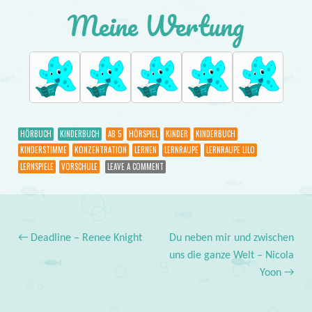
Meine Wertung
HÖRBUCH
KINDERBUCH
AB 5
HÖRSPIEL
KINDER
KINDERBUCH
KINDERSTIMME
KONZENTRATION
LERNEN
LERNRAUPE
LERNRAUPE LILO
LERNSPIELE
VORSCHULE
LEAVE A COMMENT
←
Deadline – Renee Knight
Du neben mir und zwischen
Post navigation
uns die ganze Welt – Nicola
Yoon
→