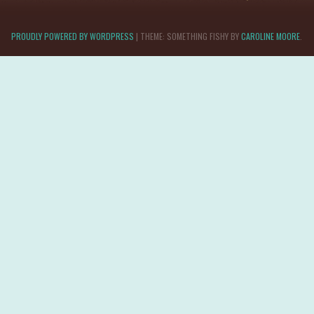
PROUDLY POWERED BY WORDPRESS
|
THEME: SOMETHING FISHY BY
CAROLINE MOORE
.