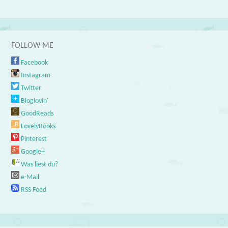
FOLLOW ME
Facebook
Instagram
Twitter
Bloglovin'
GoodReads
LovelyBooks
Pinterest
Google+
Was liest du?
e-Mail
RSS Feed