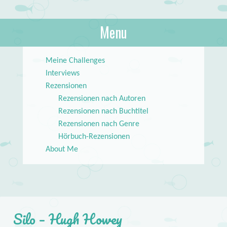
About Books
Menu
lilstar.de
Skip to content
Meine Challenges
Interviews
Rezensionen
Rezensionen nach Autoren
Rezensionen nach Buchtitel
Rezensionen nach Genre
Hörbuch-Rezensionen
About Me
Silo – Hugh Howey