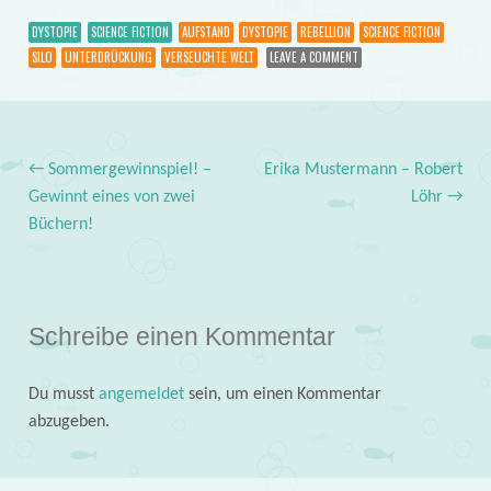
DYSTOPIE
SCIENCE FICTION
AUFSTAND
DYSTOPIE
REBELLION
SCIENCE FICTION
SILO
UNTERDRÜCKUNG
VERSEUCHTE WELT
LEAVE A COMMENT
←
Sommergewinnspiel! –
Erika Mustermann – Robert
Post navigation
Gewinnt eines von zwei
Löhr
→
Büchern!
Schreibe einen Kommentar
Du musst
angemeldet
sein, um einen Kommentar
abzugeben.