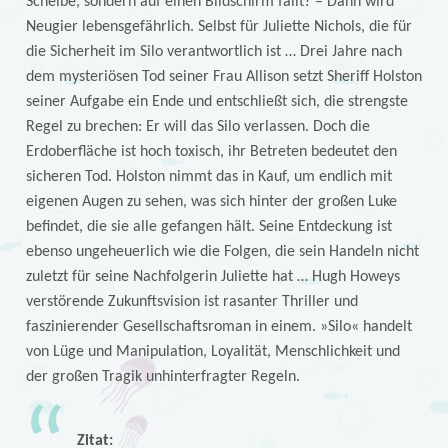
Scheibe, sondern auf einen Bildschirm fällt? – Dann wird
Neugier lebensgefährlich. Selbst für Juliette Nichols, die für
die Sicherheit im Silo verantwortlich ist … Drei Jahre nach
dem mysteriösen Tod seiner Frau Allison setzt Sheriff Holston
seiner Aufgabe ein Ende und entschließt sich, die strengste
Regel zu brechen: Er will das Silo verlassen. Doch die
Erdoberfläche ist hoch toxisch, ihr Betreten bedeutet den
sicheren Tod. Holston nimmt das in Kauf, um endlich mit
eigenen Augen zu sehen, was sich hinter der großen Luke
befindet, die sie alle gefangen hält. Seine Entdeckung ist
ebenso ungeheuerlich wie die Folgen, die sein Handeln nicht
zuletzt für seine Nachfolgerin Juliette hat … Hugh Howeys
verstörende Zukunftsvision ist rasanter Thriller und
faszinierender Gesellschaftsroman in einem. »Silo« handelt
von Lüge und Manipulation, Loyalität, Menschlichkeit und
der großen Tragik unhinterfragter Regeln.
Zitat: