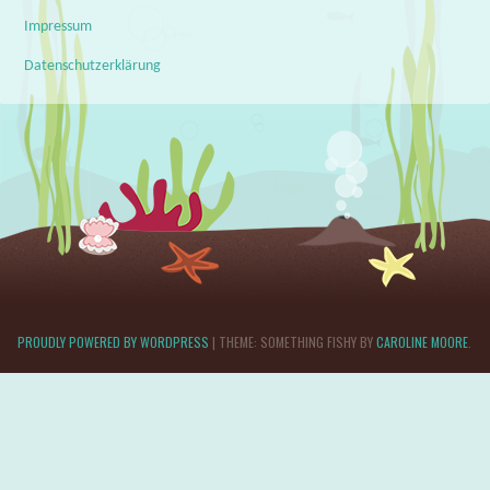
Impressum
Datenschutzerklärung
PROUDLY POWERED BY WORDPRESS
|
THEME: SOMETHING FISHY BY
CAROLINE MOORE
.