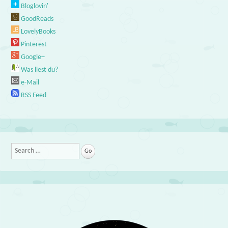
Bloglovin'
GoodReads
LovelyBooks
Pinterest
Google+
Was liest du?
e-Mail
RSS Feed
Search