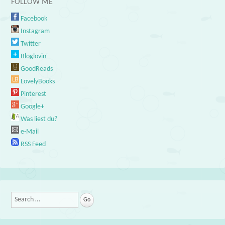
FOLLOW ME
Facebook
Instagram
Twitter
Bloglovin'
GoodReads
LovelyBooks
Pinterest
Google+
Was liest du?
e-Mail
RSS Feed
Search