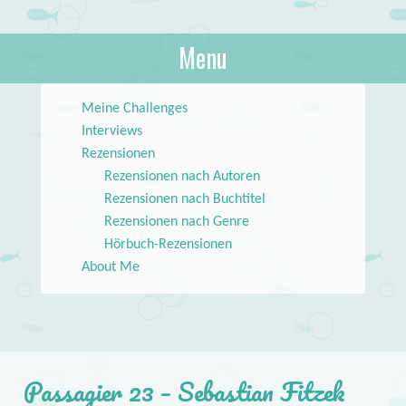
About Books
Menu
lilstar.de
Skip to content
Meine Challenges
Interviews
Rezensionen
Rezensionen nach Autoren
Rezensionen nach Buchtitel
Rezensionen nach Genre
Hörbuch-Rezensionen
About Me
Passagier 23 – Sebastian Fitzek