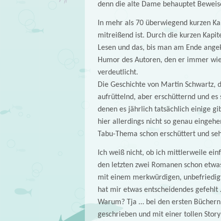
denn die alte Dame behauptet Beweise 
In mehr als 70 überwiegend kurzen Kapi
mitreißend ist. Durch die kurzen Kapi
Lesen und das, bis man am Ende angeko
Humor des Autoren, den er immer wied
verdeutlicht.
Die Geschichte von Martin Schwartz, de
aufrüttelnd, aber erschütternd und e
denen es jährlich tatsächlich einige g
hier allerdings nicht so genau eingehe
Tabu-Thema schon erschüttert und sehr
Ich weiß nicht, ob ich mittlerweile ei
den letzten zwei Romanen schon etwas 
mit einem merkwürdigen, unbefriedigt
hat mir etwas entscheidendes gefehlt
Warum? Tja … bei den ersten Büchern vo
geschrieben und mit einer tollen Story