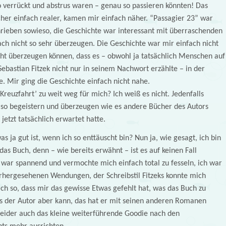
o verrückt und abstrus waren – genau so passieren könnten! Das
her einfach realer, kamen mir einfach näher. “Passagier 23” war
rieben sowieso, die Geschichte war interessant mit überraschenden
h nicht so sehr überzeugen. Die Geschichte war mir einfach nicht
icht überzeugen können, dass es – obwohl ja tatsächlich Menschen auf
ebastian Fitzek nicht nur in seinem Nachwort erzählte – in der
te. Mir ging die Geschichte einfach nicht nahe.
Kreuzfahrt’ zu weit weg für mich? Ich weiß es nicht. Jedenfalls
 so begeistern und überzeugen wie es andere Bücher des Autors
etzt tatsächlich erwartet hatte.
s ja gut ist, wenn ich so enttäuscht bin? Nun ja, wie gesagt, ich bin
as Buch, denn – wie bereits erwähnt – ist es auf keinen Fall
e war spannend und vermochte mich einfach total zu fesseln, ich war
rhergesehenen Wendungen, der Schreibstil Fitzeks konnte mich
fach so, dass mir das gewisse Etwas gefehlt hat, was das Buch zu
 der Autor aber kann, das hat er mit seinen anderen Romanen
eider auch das kleine weiterführende Goodie nach den