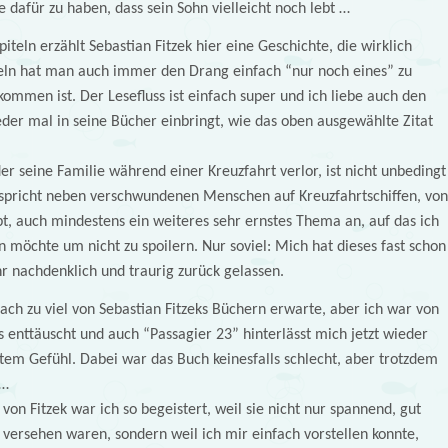
dafür zu haben, dass sein Sohn vielleicht noch lebt …
teln erzählt Sebastian Fitzek hier eine Geschichte, die wirklich
teln hat man auch immer den Drang einfach “nur noch eines” zu
mmen ist. Der Lesefluss ist einfach super und ich liebe auch den
er mal in seine Bücher einbringt, wie das oben ausgewählte Zitat
r seine Familie während einer Kreuzfahrt verlor, ist nicht unbedingt
s spricht neben verschwundenen Menschen auf Kreuzfahrtschiffen, von
ibt, auch mindestens ein weiteres sehr ernstes Thema an, auf das ich
n möchte um nicht zu spoilern. Nur soviel: Mich hat dieses fast schon
 nachdenklich und traurig zurück gelassen.
nfach zu viel von Sebastian Fitzeks Büchern erwarte, aber ich war von
enttäuscht und auch “Passagier 23” hinterlässt mich jetzt wieder
em Gefühl. Dabei war das Buch keinesfalls schlecht, aber trotzdem
 …
n Fitzek war ich so begeistert, weil sie nicht nur spannend, gut
 versehen waren, sondern weil ich mir einfach vorstellen konnte,