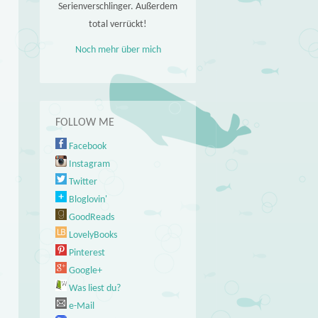
Serienverschlinger. Außerdem
total verrückt!
Noch mehr über mich
FOLLOW ME
Facebook
Instagram
Twitter
Bloglovin'
GoodReads
LovelyBooks
Pinterest
Google+
Was liest du?
e-Mail