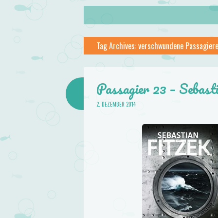
About
Skip to content
Menu
lilstar.de
Tag Archives:
verschwundene Passagier
Books
Passagier 23 – Sebast
2. DEZEMBER 2014