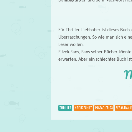
Danksagungen und dem Nachwort nich
Für Thriller-Liebhaber ist dieses Buch 
Überraschungen. So wie man sich einen 
Leser wollen.
Fitzek-Fans, Fans seiner Bücher könnte
erwarten. Aber ein schlechtes Buch ist
M
THRILLER
KREUZFAHRT
PASSAGIER 23
SEBASTIAN F