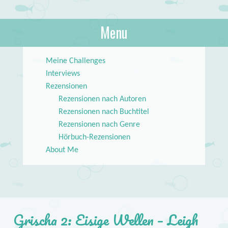
About Books
Menu
lilstar.de
Skip to content
Meine Challenges
Interviews
Rezensionen
Rezensionen nach Autoren
Rezensionen nach Buchtitel
Rezensionen nach Genre
Hörbuch-Rezensionen
About Me
Grischa 2: Eisige Wellen – Leigh