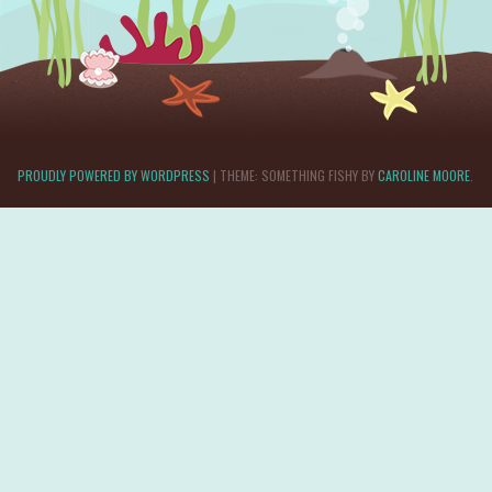
PROUDLY POWERED BY WORDPRESS
|
THEME: SOMETHING FISHY BY
CAROLINE MOORE
.