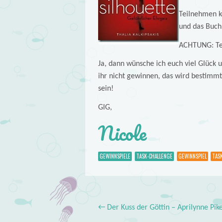
Teilnehmen k
und das Buch
ACHTUNG: Te
Ja, dann wünsche ich euch viel Glück un
ihr nicht gewinnen, das wird bestimm
sein!
GlG,
Nicole
GEWINNSPIELE
TASK-CHALLENGE
GEWINNSPIEL
TAS
←
Der Kuss der Göttin – Aprilynne Pik
Post navigation