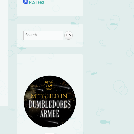
RSS Feed
Search
→