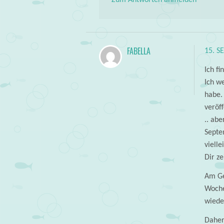
FABELLA
15. S
Ich fi
Ich w
habe. 
veröff
.. abe
Septem
vielle
Dir ze
Am Ge
Woche
wieder
Daher