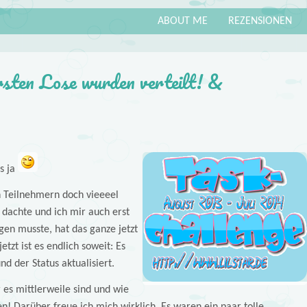
ABOUT ME
REZENSIONEN
rsten Lose wurden verteilt! &
s ja
en Teilnehmern doch vieeeel
h dachte und ich mir auch erst
gen musste, hat das ganze jetzt
etzt ist es endlich soweit: Es
d der Status aktualisiert.
r es mittlerweile sind und wie