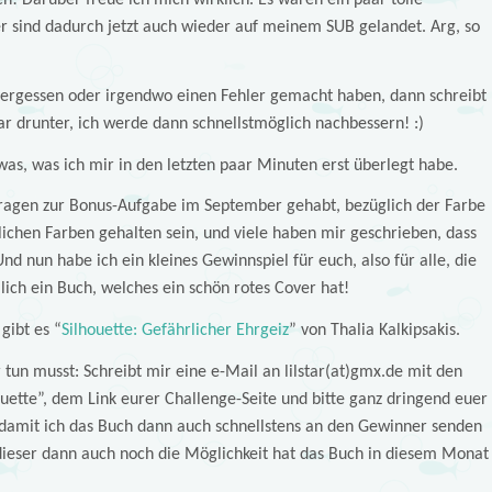
n! Darüber freue ich mich wirklich. Es waren ein paar tolle
r sind dadurch jetzt auch wieder auf meinem SUB gelandet. Arg, so
vergessen oder irgendwo einen Fehler gemacht haben, dann schreibt
r drunter, ich werde dann schnellstmöglich nachbessern! :)
s, was ich mir in den letzten paar Minuten erst überlegt habe.
ragen zur Bonus-Aufgabe im September gehabt, bezüglich der Farbe
rötlichen Farben gehalten sein, und viele haben mir geschrieben, dass
nd nun habe ich ein kleines Gewinnspiel für euch, also für alle, die
ch ein Buch, welches ein schön rotes Cover hat!
gibt es “
Silhouette: Gefährlicher Ehrgeiz
” von Thalia Kalkipsakis.
 tun musst: Schreibt mir eine e-Mail an lilstar(at)gmx.de mit den
ouette”, dem Link eurer Challenge-Seite und bitte ganz dringend euer
 damit ich das Buch dann auch schnellstens an den Gewinner senden
dieser dann auch noch die Möglichkeit hat das Buch in diesem Monat