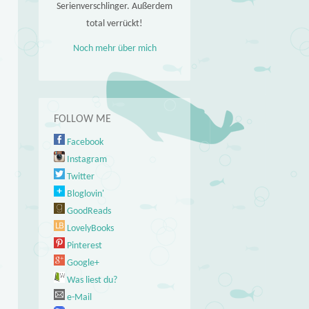
Serienverschlinger. Außerdem
total verrückt!
Noch mehr über mich
FOLLOW ME
Facebook
Instagram
Twitter
Bloglovin'
GoodReads
LovelyBooks
Pinterest
Google+
Was liest du?
e-Mail