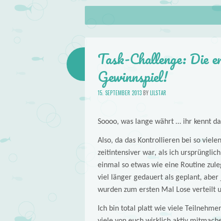
About
Skip to content
Menu
lilstar.de
Books
Task-Challenge: Die e
Gewinnspiel!
15. SEPTEMBER 2013
BY
LILSTAR
Soooo, was lange währt … ihr kennt da
Also, da das Kontrollieren bei so viel
zeitintensiver war, als ich ursprünglic
einmal so etwas wie eine Routine zule
viel länger gedauert als geplant, aber j
wurden zum ersten Mal Lose verteilt un
Ich bin total platt wie viele Teilnehme