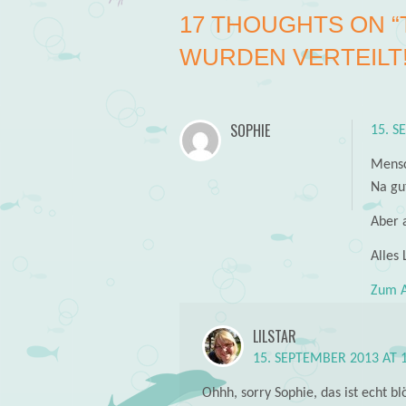
17 THOUGHTS ON “
WURDEN VERTEILT!
SOPHIE
15. S
Mensc
Na gu
Aber 
Alles 
Zum A
LILSTAR
15. SEPTEMBER 2013 AT 
Ohhh, sorry Sophie, das ist echt bl