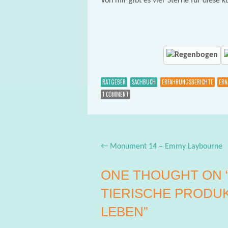
Von mir gibt es vier Sterne für diese k
RATGEBER
SACHBUCH
ERFAHRUNGSBERICHTE
ERN
1 COMMENT
←
Monument 14 – Emmy Laybourne
Post navigation
ONE THOUGHT ON 
TIERISCHE PRODU
LEBEN
”