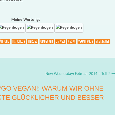
urzen Einblicke.
Meine Wertung:
ÄHRUNG
FLEISCHLOS
TIERLIEB
UMDENKEN
UMWELT
VEGAN
VEGANISMUS
VEGETARIER
New Wednesday: Februar 2014 – Teil 2
“
GO VEGAN!: WARUM WIR OHNE
KTE GLÜCKLICHER UND BESSER