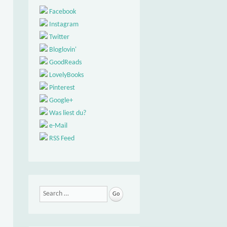
Facebook
Instagram
Twitter
Bloglovin'
GoodReads
LovelyBooks
Pinterest
Google+
Was liest du?
e-Mail
RSS Feed
Search