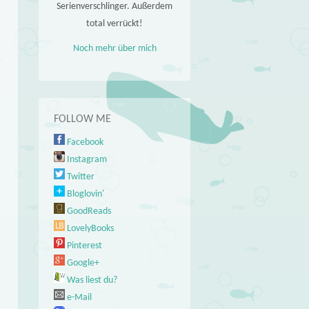
Serienverschlinger. Außerdem
total verrückt!
Noch mehr über mich
FOLLOW ME
Facebook
Instagram
Twitter
Bloglovin'
GoodReads
LovelyBooks
Pinterest
Google+
Was liest du?
e-Mail