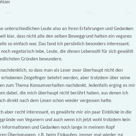
hizer
se unterschiedlichen Leute also an ihren Erfahrungen und Gedanken
ll klar, dass nicht alle den selben Beweggrund hatten ein veganes
alle so einfach war. Das fand ich persönlich besonders interessant.
noch vegetarisch lebe, Leute, die diesen Lebensstil für sich gewählt
iedlichsten Gründen bewundere.
 nachdenklich, so dass man als Leser zwar überhaupt nicht den
erhobenen Zeigefinger belehrt werden, aber trotzdem über seine
sen zum Thema Konsumverhalten nachdenkt. Jedenfalls erging es mir
hten dabei, die mich überhaupt nicht berührt haben, aus denen ich
auch direkt nach dem Lesen schon wieder vergessen hatte.
h aber recht interessant, es gewährte mir ein paar Einblicke in die
gründe von Veganern und auch wenn ich jetzt wohl trotzdem kein
e Informationen und Gedanken noch lange in meinem Kopf
ren Überlegungen, z.B. beim Einkaufen, immer mal wieder zur