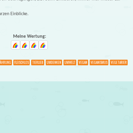
urzen Einblicke.
Meine Wertung:
ÄHRUNG
FLEISCHLOS
TIERLIEB
UMDENKEN
UMWELT
VEGAN
VEGANISMUS
VEGETARIER