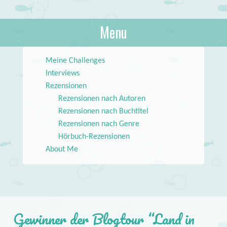
About Books
Menu
lilstar.de
Skip to content
Meine Challenges
Interviews
Rezensionen
Rezensionen nach Autoren
Rezensionen nach Buchtitel
Rezensionen nach Genre
Hörbuch-Rezensionen
About Me
Gewinner der Blogtour “Land in