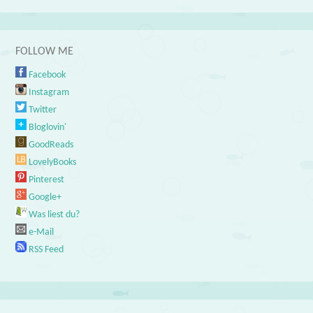
FOLLOW ME
Facebook
Instagram
Twitter
Bloglovin'
GoodReads
LovelyBooks
Pinterest
Google+
Was liest du?
e-Mail
RSS Feed