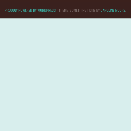
PROUDLY POWERED BY WORDPRESS
|
THEME: SOMETHING FISHY BY
CAROLINE MOORE
.