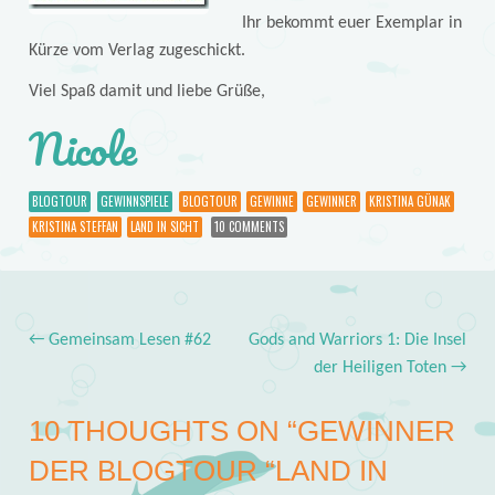
Ihr bekommt euer Exemplar in
Kürze vom Verlag zugeschickt.
Viel Spaß damit und liebe Grüße,
Nicole
BLOGTOUR
GEWINNSPIELE
BLOGTOUR
GEWINNE
GEWINNER
KRISTINA GÜNAK
KRISTINA STEFFAN
LAND IN SICHT
10 COMMENTS
←
Gemeinsam Lesen #62
Gods and Warriors 1: Die Insel
Post navigation
der Heiligen Toten
→
10 THOUGHTS ON “
GEWINNER
DER BLOGTOUR “LAND IN