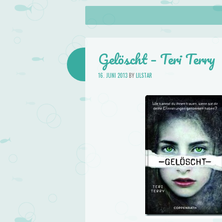
About
Skip to content
Menu
lilstar.de
Books
Gelöscht – Teri Terry
16. JUNI 2013
BY
LILSTAR