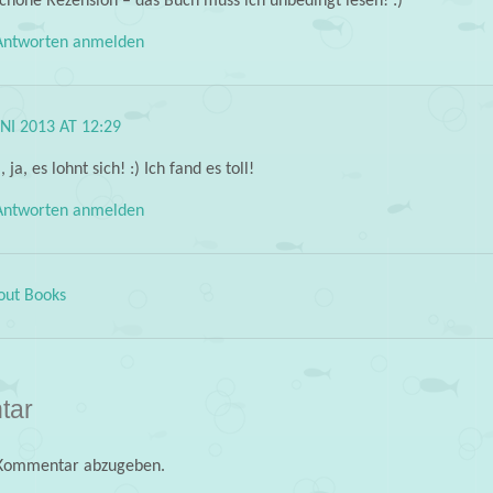
schöne Rezension – das Buch muss ich unbedingt lesen! :)
ntworten anmelden
UNI 2013 AT 12:29
 ja, es lohnt sich! :) Ich fand es toll!
ntworten anmelden
out Books
tar
 Kommentar abzugeben.