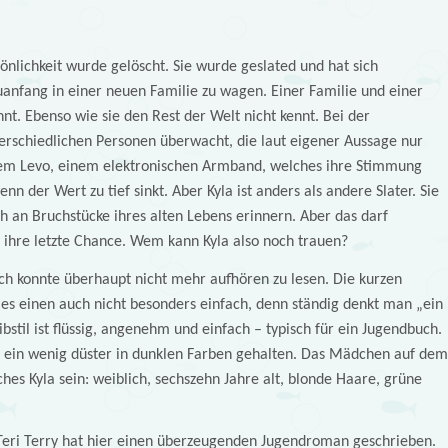
önlichkeit wurde gelöscht. Sie wurde geslated und hat sich
euanfang in einer neuen Familie zu wagen. Einer Familie und einer
nt. Ebenso wie sie den Rest der Welt nicht kennt. Bei der
terschiedlichen Personen überwacht, die laut eigener Aussage nur
hrem Levo, einem elektronischen Armband, welches ihre Stimmung
enn der Wert zu tief sinkt. Aber Kyla ist anders als andere Slater. Sie
 an Bruchstücke ihres alten Lebens erinnern. Aber das darf
 ihre letzte Chance. Wem kann Kyla also noch trauen?
ich konnte überhaupt nicht mehr aufhören zu lesen. Die kurzen
 es einen auch nicht besonders einfach, denn ständig denkt man „ein
bstil ist flüssig, angenehm und einfach – typisch für ein Jugendbuch.
st ein wenig düster in dunklen Farben gehalten. Das Mädchen auf dem
ches Kyla sein: weiblich, sechszehn Jahre alt, blonde Haare, grüne
eri Terry hat hier einen überzeugenden Jugendroman geschrieben.