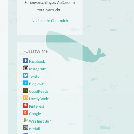
Serienverschlinger. Außerdem
total verrückt!
Noch mehr über mich
FOLLOW ME
Facebook
Instagram
Twitter
Bloglovin'
GoodReads
LovelyBooks
Pinterest
Google+
Was liest du?
e-Mail