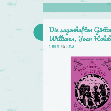
About
Skip to content
Menu
lilstar.de
Books
Die sagenhaften Götte
Williams, Joan Holub
7. MAI 2012
BY
LILSTAR