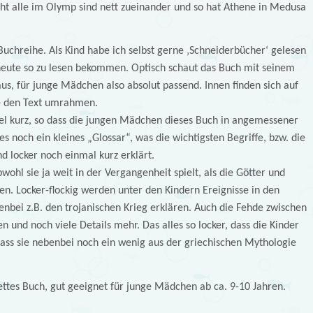
icht alle im Olymp sind nett zueinander und so hat Athene in Medusa
Buchreihe. Als Kind habe ich selbst gerne ‚Schneiderbücher‘ gelesen
heute so zu lesen bekommen. Optisch schaut das Buch mit seinem
aus, für junge Mädchen also absolut passend. Innen finden sich auf
ie den Text umrahmen.
itel kurz, so dass die jungen Mädchen dieses Buch in angemessener
s noch ein kleines „Glossar“, was die wichtigsten Begriffe, bzw. die
d locker noch einmal kurz erklärt.
bwohl sie ja weit in der Vergangenheit spielt, als die Götter und
en. Locker-flockig werden unter den Kindern Ereignisse in den
enbei z.B. den trojanischen Krieg erklären. Auch die Fehde zwischen
nd noch viele Details mehr. Das alles so locker, dass die Kinder
ss sie nebenbei noch ein wenig aus der griechischen Mythologie
ettes Buch, gut geeignet für junge Mädchen ab ca. 9-10 Jahren.