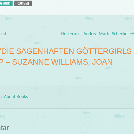
DERBUCH
1 COMMENT
ossi
Finsterau – Andrea Maria Schenkel
“
DIE SAGENHAFTEN GÖTTERGIRLS 
P – SUZANNE WILLIAMS, JOAN
 « About Books
tar