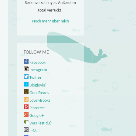
Serienverschlinger. Außerdem
total verrückt!
Noch mehr über mich
FOLLOW ME
Facebook
Instagram
Twitter
Bloglovin'
GoodReads
LovelyBooks
Pinterest
Google+
Was liest du?
e-Mail