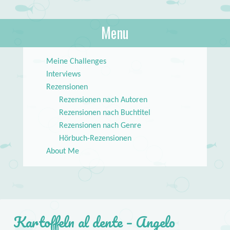
About Books
Menu
lilstar.de
Skip to content
Meine Challenges
Interviews
Rezensionen
Rezensionen nach Autoren
Rezensionen nach Buchtitel
Rezensionen nach Genre
Hörbuch-Rezensionen
About Me
Kartoffeln al dente – Angelo