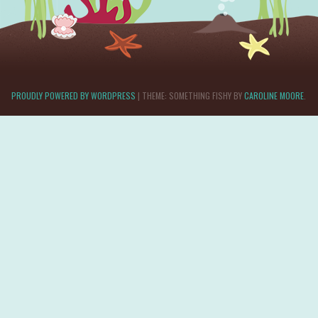
PROUDLY POWERED BY WORDPRESS
|
THEME: SOMETHING FISHY BY
CAROLINE MOORE
.