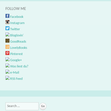
FOLLOW ME
Facebook
Instagram
Twitter
Bloglovin'
GoodReads
LovelyBooks
Pinterest
Google+
Was liest du?
e-Mail
RSS Feed
Search