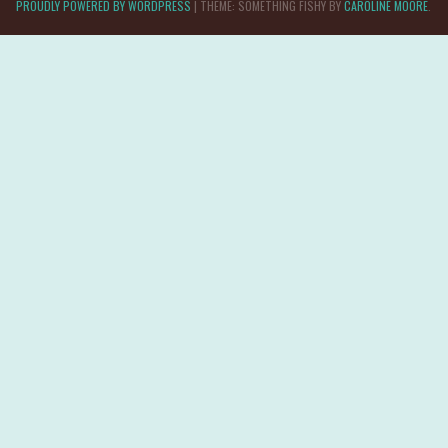
PROUDLY POWERED BY WORDPRESS
|
THEME: SOMETHING FISHY BY
CAROLINE MOORE
.