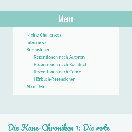
About Books
Menu
lilstar.de
Skip to content
Meine Challenges
Interviews
Rezensionen
Rezensionen nach Autoren
Rezensionen nach Buchtitel
Rezensionen nach Genre
Hörbuch-Rezensionen
About Me
Die Kane-Chroniken 1: Die rote