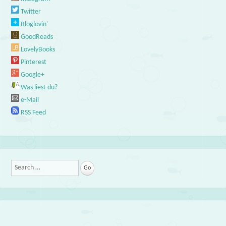
Twitter
Bloglovin'
GoodReads
LovelyBooks
Pinterest
Google+
Was liest du?
e-Mail
RSS Feed
Search