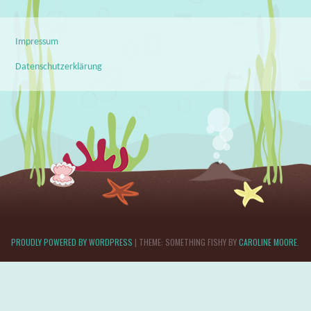
Impressum
Datenschutzerklärung
PROUDLY POWERED BY WORDPRESS
|
THEME: SOMETHING FISHY BY
CAROLINE MOORE
.