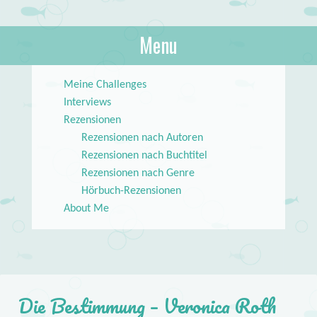
About Books
Menu
lilstar.de
Skip to content
Meine Challenges
Interviews
Rezensionen
Rezensionen nach Autoren
Rezensionen nach Buchtitel
Rezensionen nach Genre
Hörbuch-Rezensionen
About Me
Die Bestimmung – Veronica Roth