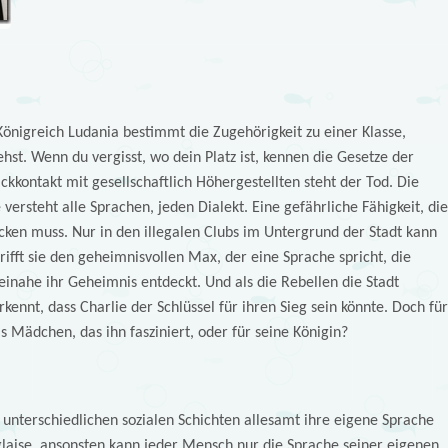
önigreich Ludania bestimmt die Zugehörigkeit zu einer Klasse,
hst. Wenn du vergisst, wo dein Platz ist, kennen die Gesetze der
ickkontakt mit gesellschaftlich Höhergestellten steht der Tod. Die
versteht alle Sprachen, jeden Dialekt. Eine gefährliche Fähigkeit, die
ecken muss. Nur in den illegalen Clubs im Untergrund der Stadt kann
trifft sie den geheimnisvollen Max, der eine Sprache spricht, die
einahe ihr Geheimnis entdeckt. Und als die Rebellen die Stadt
erkennt, dass Charlie der Schlüssel für ihren Sieg sein könnte. Doch für
 Mädchen, das ihn fasziniert, oder für seine Königin?
 unterschiedlichen sozialen Schichten allesamt ihre eigene Sprache
glaise, ansonsten kann jeder Mensch nur die Sprache seiner eigenen