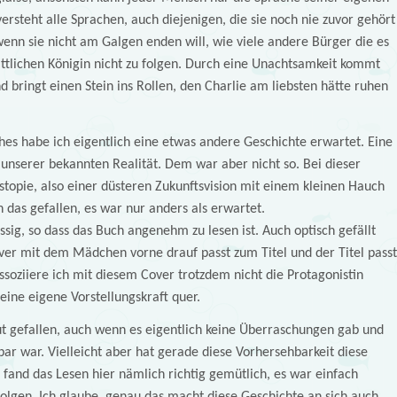
versteht alle Sprachen, auch diejenigen, die sie noch nie zuvor gehört
wenn sie nicht am Galgen enden will, wie viele andere Bürger die es
ttlichen Königin nicht zu folgen. Durch eine Unachtsamkeit kommt
d bringt einen Stein ins Rollen, den Charlie am liebsten hätte ruhen
es habe ich eigentlich eine etwas andere Geschichte erwartet. Eine
unserer bekannten Realität. Dem war aber nicht so. Bei dieser
stopie, also einer düsteren Zukunftsvision mit einem kleinen Hauch
h das gefallen, es war nur anders als erwartet.
üssig, so dass das Buch angenehm zu lesen ist. Auch optisch gefällt
ver mit dem Mädchen vorne drauf passt zum Titel und der Titel passt
ssoziiere ich mit diesem Cover trotzdem nicht die Protagonistin
meine eigene Vorstellungskraft quer.
ut gefallen, auch wenn es eigentlich keine Überraschungen gab und
r war. Vielleicht aber hat gerade diese Vorhersehbarkeit diese
 fand das Lesen hier nämlich richtig gemütlich, es war einfach