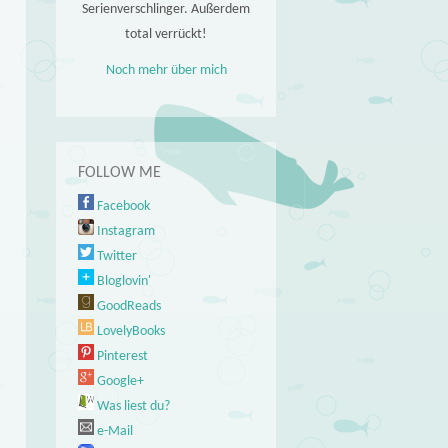
Serienverschlinger. Außerdem
total verrückt!
Noch mehr über mich
FOLLOW ME
Facebook
Instagram
Twitter
Bloglovin'
GoodReads
LovelyBooks
Pinterest
Google+
Was liest du?
e-Mail