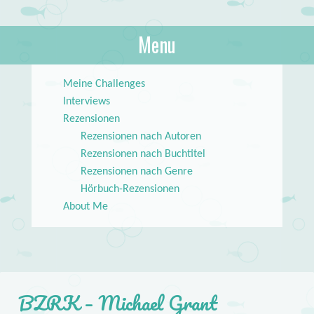
About Books
Menu
lilstar.de
Skip to content
Meine Challenges
Interviews
Rezensionen
Rezensionen nach Autoren
Rezensionen nach Buchtitel
Rezensionen nach Genre
Hörbuch-Rezensionen
About Me
BZRK – Michael Grant