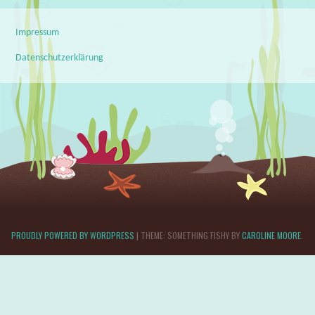
Impressum
Datenschutzerklärung
PROUDLY POWERED BY WORDPRESS
|
THEME: SOMETHING FISHY BY
CAROLINE MOORE
.