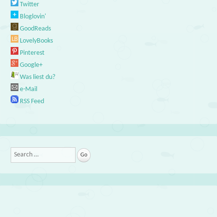
Twitter
Bloglovin'
GoodReads
LovelyBooks
Pinterest
Google+
Was liest du?
e-Mail
RSS Feed
Search