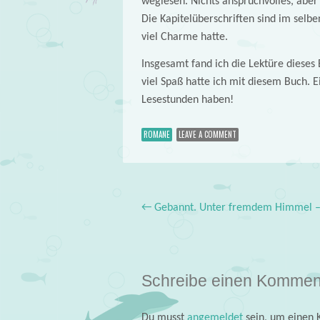
weglesen. Nichts anspruchvolles, abe
Die Kapitelüberschriften sind im selb
viel Charme hatte.
Insgesamt fand ich die Lektüre diese
viel Spaß hatte ich mit diesem Buch. E
Lesestunden haben!
ROMANE
LEAVE A COMMENT
←
Gebannt. Unter fremdem Himmel – 
Post navigation
Schreibe einen Kommen
Du musst
angemeldet
sein, um einen