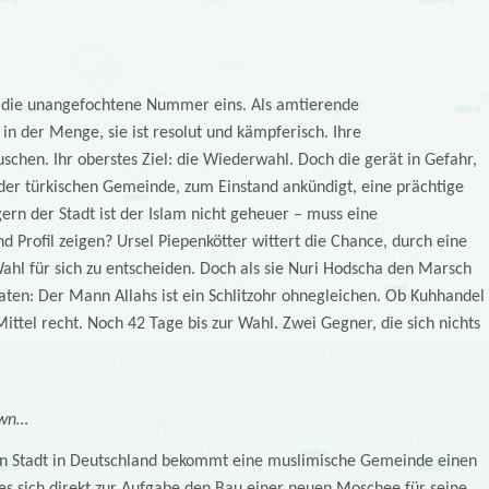
ist die unangefochtene Nummer eins. Als amtierende
in der Menge, sie ist resolut und kämpferisch. Ihre
äuschen. Ihr oberstes Ziel: die Wiederwahl. Doch die gerät in Gefahr,
 der türkischen Gemeinde, zum Einstand ankündigt, eine prächtige
rn der Stadt ist der Islam nicht geheuer – muss eine
d Profil zeigen? Ursel Piepenkötter wittert die Chance, durch eine
ahl für sich zu entscheiden. Doch als sie Nuri Hodscha den Marsch
eraten: Der Mann Allahs ist ein Schlitzohr ohnegleichen. Ob Kuhhandel
ittel recht. Noch 42 Tage bis zur Wahl. Zwei Gegner, die sich nichts
own…
gen Stadt in Deutschland bekommt eine muslimische Gemeinde einen
s sich direkt zur Aufgabe den Bau einer neuen Moschee für seine