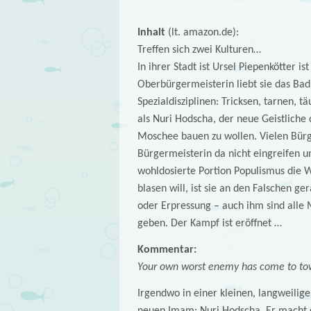
Inhalt
(lt. amazon.de):
Treffen sich zwei Kulturen…
In ihrer Stadt ist Ursel Piepenkötter 
Oberbürgermeisterin liebt sie das Bad 
Spezialdisziplinen: Tricksen, tarnen, t
als Nuri Hodscha, der neue Geistliche
Moschee bauen zu wollen. Vielen Bürge
Bürgermeisterin da nicht eingreifen un
wohldosierte Portion Populismus die W
blasen will, ist sie an den Falschen g
oder Erpressung – auch ihm sind alle M
geben. Der Kampf ist eröffnet …
Kommentar:
Your own worst enemy has come to t
Irgendwo in einer kleinen, langweili
neuen Imam: Nuri Hodscha. Er macht e