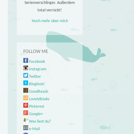
Serienverschlinger. Außerdem
total verrückt!
Noch mehr über mich
FOLLOW ME
Facebook
Instagram
Twitter
Bloglovin'
GoodReads
LovelyBooks
Pinterest
Google+
Was liest du?
e-Mail