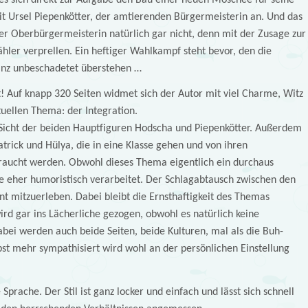
t Ursel Piepenkötter, der amtierenden Bürgermeisterin an. Und das
er Oberbürgermeisterin natürlich gar nicht, denn mit der Zusage zur
hler verprellen. Ein heftiger Wahlkampf steht bevor, den die
anz unbeschadetet überstehen …
! Auf knapp 320 Seiten widmet sich der Autor mit viel Charme, Witz
uellen Thema: der Integration.
Sicht der beiden Hauptfiguren Hodscha und Piepenkötter. Außerdem
atrick und Hülya, die in eine Klasse gehen und von ihren
braucht werden. Obwohl dieses Thema eigentlich ein durchaus
hte eher humoristisch verarbeitet. Der Schlagabtausch zwischen den
nt mitzuerleben. Dabei bleibt die Ernsthaftigkeit des Themas
wird gar ins Lächerliche gezogen, obwohl es natürlich keine
bei werden auch beide Seiten, beide Kulturen, mal als die Buh-
st mehr sympathisiert wird wohl an der persönlichen Einstellung
 Sprache. Der Stil ist ganz locker und einfach und lässt sich schnell