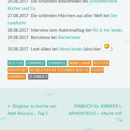
26.08.2017 Die schönsten Bibliotheken bei
Schnuffelchens
Bücher und Co
27.08.2017 Die schönsten Märchen aus aller Welt bei
Der
Lesefuchs
28.08.2017 Interview zum Autorenalltag bei
His & her books
29.08.2017 Barcelona bei
Bücherleser
30.08.2017 Look alikes bei
About books
(also hier
)
BLOGTOUR
GEWINNSPIELE
GEWINNSPIELE
AKRAM EL-BAHAY
BLOGTOUR
BÜCHERSTADT
DIE BIBLIOTHEK DER FLÜSTERNDEN SCHATTEN
FIGUREN
GEWINNSPIEL
23 COMMENTS
←
Blogtour zu Amrita von
FANBUCH für JENNIFER L.
Post navigation
Aditi Khorana – Tag 5
ARMENTROUT – Macht mit!
→