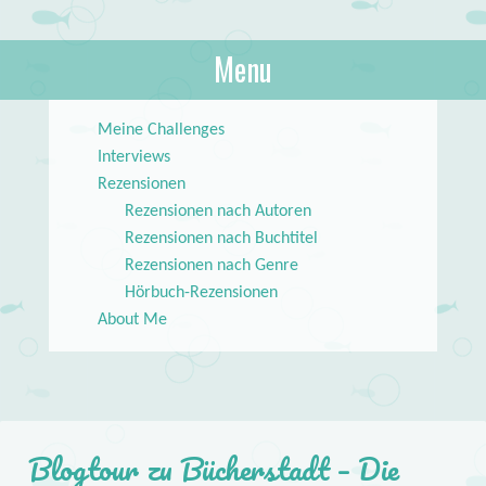
About Books
Menu
lilstar.de
Skip to content
Meine Challenges
Interviews
Rezensionen
Rezensionen nach Autoren
Rezensionen nach Buchtitel
Rezensionen nach Genre
Hörbuch-Rezensionen
About Me
Blogtour zu Bücherstadt – Die