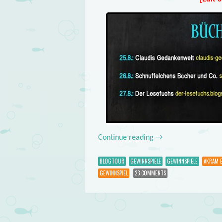
Continue reading
→
BLOGTOUR
GEWINNSPIELE
GEWINNSPIELE
AKRAM E
GEWINNSPIEL
23 COMMENTS