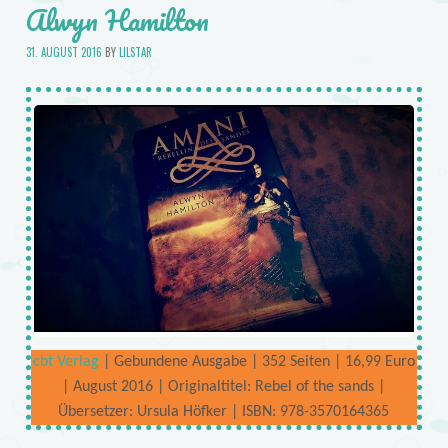
Alwyn Hamilton
31. AUGUST 2016
BY
LILSTAR
cbt Verlag
| Gebundene Ausgabe | 352 Seiten | 16,99 Euro
| August 2016 | Originaltitel: Rebel of the sands |
Übersetzer: Ursula Höfker | ISBN: 978-3570164365