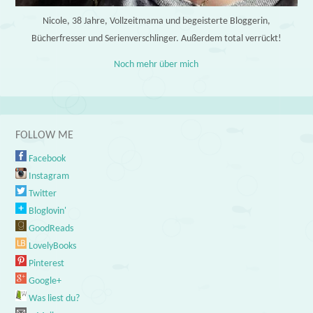
Nicole, 38 Jahre, Vollzeitmama und begeisterte Bloggerin,
Bücherfresser und Serienverschlinger. Außerdem total verrückt!
Noch mehr über mich
FOLLOW ME
Facebook
Instagram
Twitter
Bloglovin'
GoodReads
LovelyBooks
Pinterest
Google+
Was liest du?