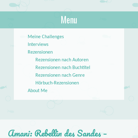
About Books
Menu
lilstar.de
Skip to content
Meine Challenges
Interviews
Rezensionen
Rezensionen nach Autoren
Rezensionen nach Buchtitel
Rezensionen nach Genre
Hörbuch-Rezensionen
About Me
Amani: Rebellin des Sandes –