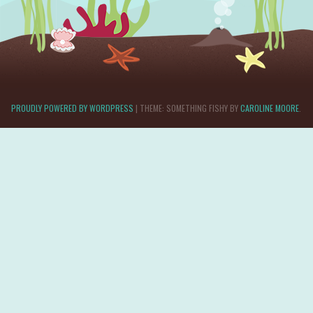
PROUDLY POWERED BY WORDPRESS
|
THEME: SOMETHING FISHY BY
CAROLINE MOORE
.