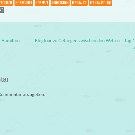
ENGLISCH
HÖRBÜCHER
HÖRSPIEL
KINDERBUCH
LERNRAUPE
LERNRAUPE LILO
NT
n Hamilton
Blogtour zu Gefangen zwischen den Welten – Tag 
tar
 Kommentar abzugeben.