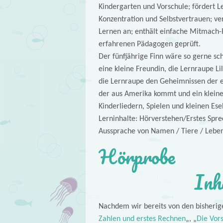
Kindergarten und Vorschule; fördert L
Konzentration und Selbstvertrauen; ve
Lernen an; enthält einfache Mitmach-Rä
erfahrenen Pädagogen geprüft.
Der fünfjährige Finn wäre so gerne sc
eine kleine Freundin, die Lernraupe Lil
die Lernraupe den Geheimnissen der e
der aus Amerika kommt und ein kleines
Kinderliedern, Spielen und kleinen Ese
Lerninhalte: Hörverstehen/Erstes Spr
Aussprache von Namen / Tiere / Leben
Hörprobe
Inh
Nachdem wir bereits von den bisherig
Zahlen und erstes Rechnen
„, „
Die Vor