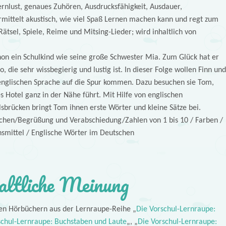
ernlust, genaues Zuhören, Ausdrucksfähigkeit, Ausdauer,
rmittelt akustisch, wie viel Spaß Lernen machen kann und regt zum
tsel, Spiele, Reime und Mitsing-Lieder; wird inhaltlich von
hon ein Schulkind wie seine große Schwester Mia. Zum Glück hat er
o, die sehr wissbegierig und lustig ist. In dieser Folge wollen Finn und
nglischen Sprache auf die Spur kommen. Dazu besuchen sie Tom,
 Hotel ganz in der Nähe führt. Mit Hilfe von englischen
lsbrücken bringt Tom ihnen erste Wörter und kleine Sätze bei.
echen/Begrüßung und Verabschiedung/Zahlen von 1 bis 10 / Farben /
smittel / Englische Wörter im Deutschen
altliche Meinung
en Hörbüchern aus der Lernraupe-Reihe „
Die Vorschul-Lernraupe:
schul-Lernraupe: Buchstaben und Laute
„, „
Die Vorschul-Lernraupe: