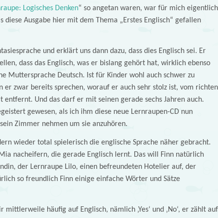
nraupe: Logisches Denken
“ so angetan waren, war für mich eigentlich
s diese Ausgabe hier mit dem Thema „Erstes Englisch“ gefallen
asiesprache und erklärt uns dann dazu, dass dies Englisch sei. Er
tellen, dass das Englisch, was er bislang gehört hat, wirklich ebenso
ine Muttersprache Deutsch. Ist für Kinder wohl auch schwer zu
 er zwar bereits sprechen, worauf er auch sehr stolz ist, vom richten
t entfernt. Und das darf er mit seinen gerade sechs Jahren auch.
begeistert gewesen, als ich ihm diese neue Lernraupen-CD nun
in sein Zimmer nehmen um sie anzuhören.
ern wieder total spielerisch die englische Sprache näher gebracht.
Mia nacheifern, die gerade Englisch lernt. Das will Finn natürlich
ndin, der Lernraupe Lilo, einen befreundeten Hotelier auf, der
ürlich so freundlich Finn einige einfache Wörter und Sätze
 mittlerweile häufig auf Englisch, nämlich ‚Yes‘ und ‚No‘, er zählt auf