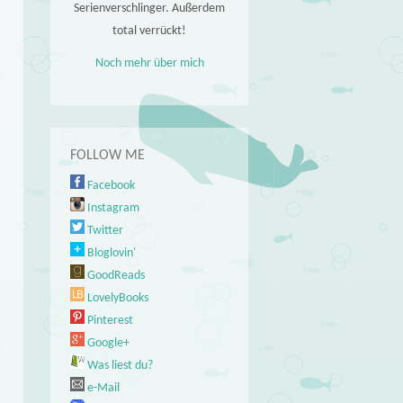
Serienverschlinger. Außerdem
total verrückt!
Noch mehr über mich
FOLLOW ME
Facebook
Instagram
Twitter
Bloglovin'
GoodReads
LovelyBooks
Pinterest
Google+
Was liest du?
e-Mail