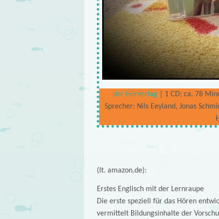
der Hörverlag
| 1 CD; ca. 78 Minu
Sprecher: Nils Eeyland, Jonas Schm
(lt. amazon.de):
Erstes Englisch mit der Lernraupe
Die erste speziell für das Hören entwi
vermittelt Bildungsinhalte der Vorschul