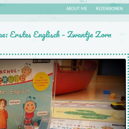
ABOUT ME
REZENSIONEN
e: Erstes Englisch – Zwantje Zorn