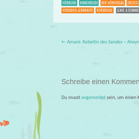
HÖRBUCH
KINDERBUCH
DER HÖRVERLAG
ERSTES 
VORSCHUL-LERNRAUPE
VORSCHULE
LEAVE A COMME
←
Amani: Rebellin des Sandes – Alwy
Post navigation
Schreibe einen Kommen
Du musst
angemeldet
sein, um einen