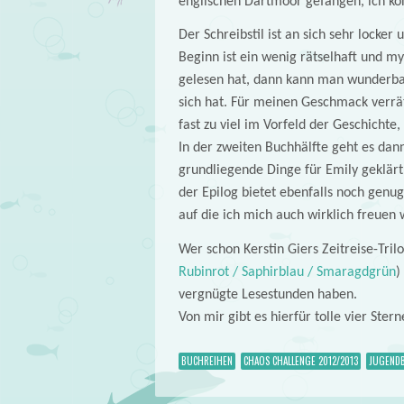
englischen Dartmoor gefangen, ich kon
Der Schreibstil ist an sich sehr locke
Beginn ist ein wenig rätselhaft und m
gelesen hat, dann kann man wunderbar 
sich hat. Für meinen Geschmack verrä
fast zu viel im Vorfeld der Geschichte
In der zweiten Buchhälfte geht es dan
grundliegende Dinge für Emily geklärt
der Epilog bietet ebenfalls noch genug
auf die ich mich auch wirklich freuen
Wer schon Kerstin Giers Zeitreise-Trilo
Rubinrot / Saphirblau / Smaragdgrün
)
vergnügte Lesestunden haben.
Von mir gibt es hierfür tolle vier Stern
BUCHREIHEN
CHAOS CHALLENGE 2012/2013
JUGENDB