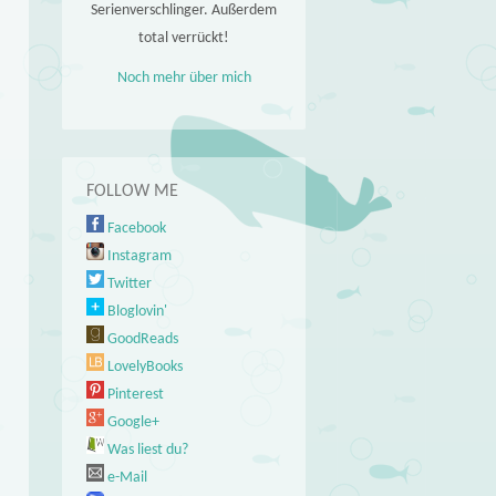
Serienverschlinger. Außerdem
total verrückt!
Noch mehr über mich
FOLLOW ME
Facebook
Instagram
Twitter
Bloglovin'
GoodReads
LovelyBooks
Pinterest
Google+
Was liest du?
e-Mail