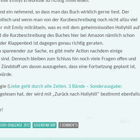
nte Emilys Erlebnisse so richtig miterleben.
r und ein nehmend, so dass man das Buch wirklich gerne liest. Der
ystisch und wenn man von der Kurzbeschreibung noch nicht allzu viel
mit Emily miträtseln, was es mit dem geheimnisvollen Hollyhill auf
t die Kurzbeschreibung des Buches hier bei Amazon nämlich schon
, der Klappentext ist dagegen genau richtig geraten.
n spannender zur Sache, es gibt mehr Action nachdem einige
 sind. Dennoch bleiben zum Schluss hin noch viele Fragen offen und
 Zündstoff um davon auszugehen, dass eine Fortsetzung geplant ist,
 würde.
gie (
Liebe geht durch alle Zeiten. 3 Bände – Sonderausgabe:
 gelesen hat, der wird mit „Zurück nach Hollyhill“ bestimmt ebenfalls
e!
UCH CHALLENGE 2012
JUGENDFANTASY
3 COMMENTS