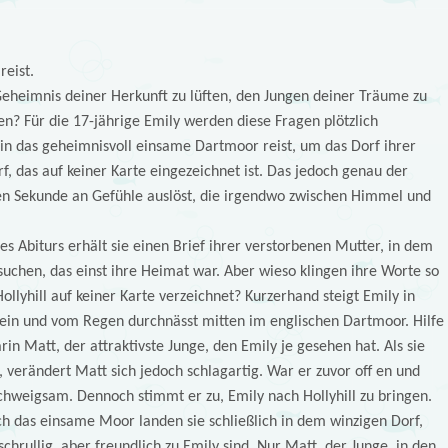
reist.
heimnis deiner Herkunft zu lüften, den Jungen deiner Träume zu
? Für die 17-jährige Emily werden diese Fragen plötzlich
 in das geheimnisvoll einsame Dartmoor reist, um das Dorf ihrer
f, das auf keiner Karte eingezeichnet ist. Das jedoch genau der
ten Sekunde an Gefühle auslöst, die irgendwo zwischen Himmel und
es Abiturs erhält sie einen Brief ihrer verstorbenen Mutter, in dem
suchen, das einst ihre Heimat war. Aber wieso klingen ihre Worte so
llyhill auf keiner Karte verzeichnet? Kurzerhand steigt Emily in
lein und vom Regen durchnässt mitten im englischen Dartmoor. Hilfe
n Matt, der attraktivste Junge, den Emily je gesehen hat. Als sie
 verändert Matt sich jedoch schlagartig. War er zuvor off en und
schweigsam. Dennoch stimmt er zu, Emily nach Hollyhill zu bringen.
h das einsame Moor landen sie schließlich in dem winzigen Dorf,
hrullig, aber freundlich zu Emily sind. Nur Matt, der Junge, in den