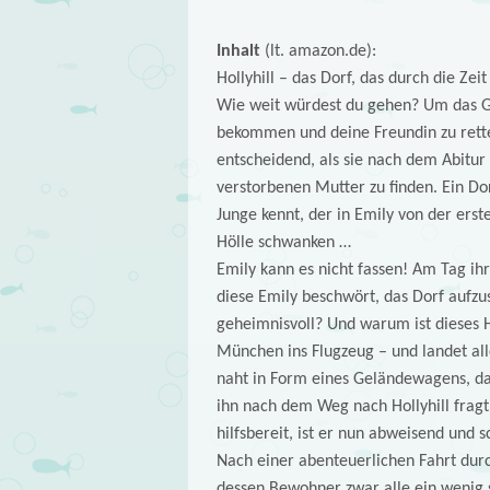
Inhalt
(lt. amazon.de):
Hollyhill – das Dorf, das durch die Zeit 
Wie weit würdest du gehen? Um das Ge
bekommen und deine Freundin zu retten
entscheidend, als sie nach dem Abitur
verstorbenen Mutter zu finden. Ein Dor
Junge kennt, der in Emily von der ers
Hölle schwanken …
Emily kann es nicht fassen! Am Tag ihr
diese Emily beschwört, das Dorf aufzu
geheimnisvoll? Und warum ist dieses Ho
München ins Flugzeug – und landet al
naht in Form eines Geländewagens, dari
ihn nach dem Weg nach Hollyhill fragt,
hilfsbereit, ist er nun abweisend und 
Nach einer abenteuerlichen Fahrt durc
dessen Bewohner zwar alle ein wenig sc