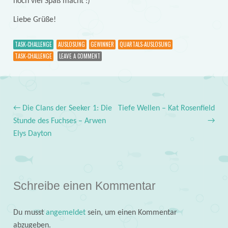
noch viel Spaß macht :)
Liebe Grüße!
TASK-CHALLENGE
AUSLOSUNG
GEWINNER
QUARTALS-AUSLOSUNG
TASK-CHALLENGE
LEAVE A COMMENT
←
Die Clans der Seeker 1: Die
Tiefe Wellen – Kat Rosenfield
Post navigation
Stunde des Fuchses – Arwen
→
Elys Dayton
Schreibe einen Kommentar
Du musst
angemeldet
sein, um einen Kommentar
abzugeben.