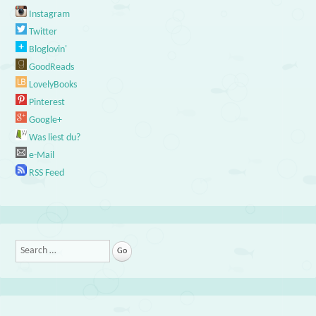
Instagram
Twitter
Bloglovin'
GoodReads
LovelyBooks
Pinterest
Google+
Was liest du?
e-Mail
RSS Feed
Search