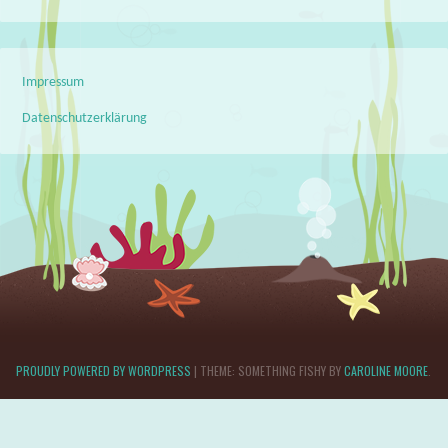
Impressum
Datenschutzerklärung
PROUDLY POWERED BY WORDPRESS
|
THEME: SOMETHING FISHY BY
CAROLINE MOORE
.