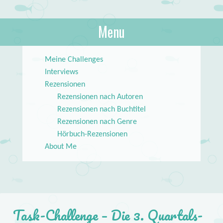
About Books
Menu
lilstar.de
Skip to content
Meine Challenges
Interviews
Rezensionen
Rezensionen nach Autoren
Rezensionen nach Buchtitel
Rezensionen nach Genre
Hörbuch-Rezensionen
About Me
Task-Challenge – Die 3. Quartals-