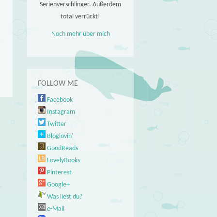
Serienverschlinger. Außerdem
total verrückt!
Noch mehr über mich
FOLLOW ME
Facebook
Instagram
Twitter
Bloglovin'
GoodReads
LovelyBooks
Pinterest
Google+
Was liest du?
e-Mail