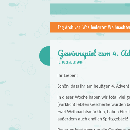
About
Skip to content
Menu
lilstar.de
Tag Archives:
Was bedeutet Weihnachte
Books
Gewinnspiel zum 4. A
18. DEZEMBER 2016
Ihr Lieben!
Schön, dass ihr am heutigen 4. Advent
In dieser Woche haben wir total viel 
(wirklich) letzten Geschenke wurden 
zwei Weihnachtsmärkten, haben Eierli
außerdem auch endlich Spritzgebäck!