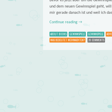
Bevor es jetzt aber um die Gewinnspi
und dem neuen Gewinnspiel geht, will
mir gerade danach ist und weil ich das
Continue reading
→
ABOUT BOOKS
GEWINNSPIELE
GEWINNSPIELE
ADV
WAS BEDEUTET WEIHNACHTEN?
20 COMMENTS
Post navigation