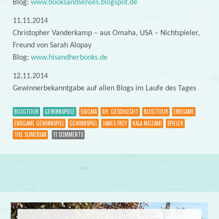
Blog:
www.booksandsenses.blogspot.de
11.11.2014
Christopher Vanderkamp – aus Omaha, USA – Nichtspieler,
Freund von Sarah Alopay
Blog:
www.hisandherbooks.de
12.11.2014
Gewinnerbekanntgabe auf allen Blogs im Laufe des Tages
BLOGTOUR
GEWINNSPIELE
5SIGMA
89. GESCHLECHT
BLOGTOUR
ENDGAME
ENDGAME GEWINNSPIEL
GEWINNSPIEL
JAMES FREY
KALA MOZAMI
SPIELER
THE SUMERIAN
11 COMMENTS
Post navigation