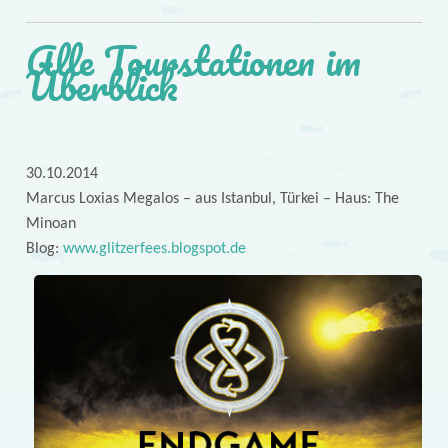
Alle Tourstationen im
Überblick
30.10.2014
Marcus Loxias Megalos – aus Istanbul, Türkei – Haus: The
Minoan
Blog:
www.glitzerfees.blogspot.de