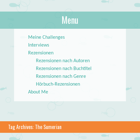
About Books
Menu
lilstar.de
Skip to content
Meine Challenges
Interviews
Rezensionen
Rezensionen nach Autoren
Rezensionen nach Buchtitel
Rezensionen nach Genre
Hörbuch-Rezensionen
About Me
Tag Archives:
The Sumerian