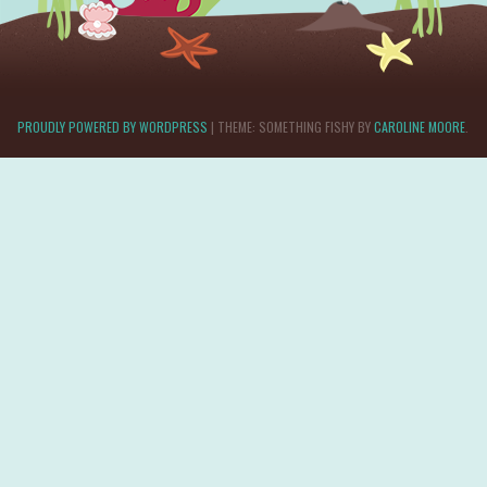
PROUDLY POWERED BY WORDPRESS
|
THEME: SOMETHING FISHY BY
CAROLINE MOORE
.