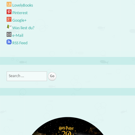
LovelyBooks
Pinterest
Google+
Was liest du?
e-Mail
RSS Feed
Search