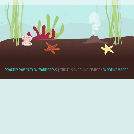
PROUDLY POWERED BY WORDPRESS
|
THEME: SOMETHING FISHY BY
CAROLINE MOORE
.