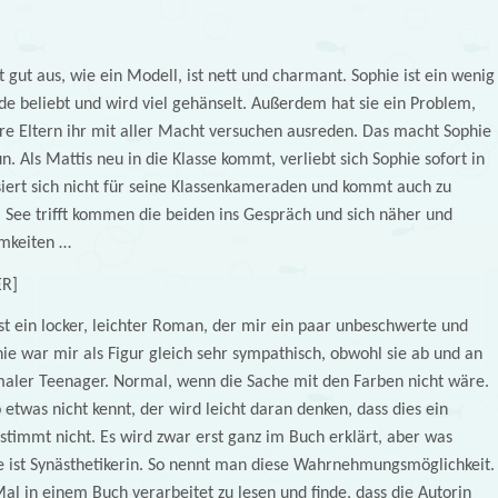
t gut aus, wie ein Modell, ist nett und charmant. Sophie ist ein wenig
ade beliebt und wird viel gehänselt. Außerdem hat sie ein Problem,
ihre Eltern ihr mit aller Macht versuchen ausreden. Das macht Sophie
n. Als Mattis neu in die Klasse kommt, verliebt sich Sophie sofort in
ssiert sich nicht für seine Klassenkameraden und kommt auch zu
am See trifft kommen die beiden ins Gespräch und sich näher und
amkeiten …
ER]
ein locker, leichter Roman, der mir ein paar unbeschwerte und
ie war mir als Figur gleich sehr sympathisch, obwohl sie ab und an
ormaler Teenager. Normal, wenn die Sache mit den Farben nicht wäre.
 etwas nicht kennt, der wird leicht daran denken, dass dies ein
stimmt nicht. Es wird zwar erst ganz im Buch erklärt, aber was
hie ist Synästhetikerin. So nennt man diese Wahrnehmungsmöglichkeit.
Mal in einem Buch verarbeitet zu lesen und finde, dass die Autorin