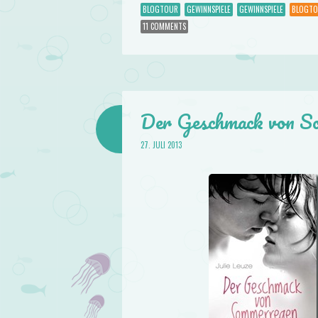
BLOGTOUR
GEWINNSPIELE
GEWINNSPIELE
BLOGT
11 COMMENTS
Der Geschmack von So
27. JULI 2013