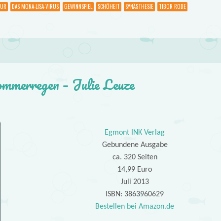
OUR
DAS MONA-LISA-VIRUS
GEWINNSPIEL
SCHÖHEIT
SYNÄSTHESIE
TIBOR RODE
mmerregen – Julie Leuze
Egmont INK Verlag
Gebundene Ausgabe
ca. 320 Seiten
14,99 Euro
Juli 2013
ISBN: 3863960629
Bestellen bei Amazon.de