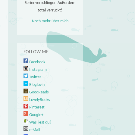
Serienverschlinger. Außerdem
total verrückt!
Noch mehr über mich
FOLLOW ME
Facebook
Instagram
Twitter
Bloglovin'
GoodReads
LovelyBooks
Pinterest
Google+
Was liest du?
e-Mail