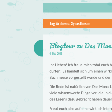
About
Skip to content
Menu
lilstar.de
Tag Archives:
Synästhesie
Books
Blogtour zu Das Mona
4. MAI 2016
Ihr Lieben! Ich freue mich total euch
dürfen! Es handelt sich um einen wirkli
Buchmesse vorgestellt wurde und der 
Die Rede ist natürlich von Das Mona-L
viele wissenswerte Dinge vor, die in
des Lesens dazu gebracht haben dauer
Freut euch also auf eine wirklich inte