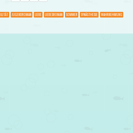
ILITÄT
JUGENDROMAN
LIEBE
LIEBESROMAN
SOMMER
SYNÄSTHESIE
WAHRNEHMUNG