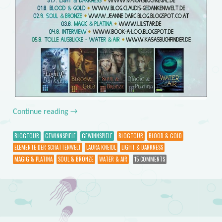
Continue reading
→
BLOGTOUR
GEWINNSPIELE
GEWINNSPIELE
BLOGTOUR
BLOOD & GOLD
ELEMENTE DER SCHATTENWELT
LAURA KNEIDL
LIGHT & DARKNESS
MAGIG & PLATINA
SOUL & BRONZE
WATER & AIR
15 COMMENTS