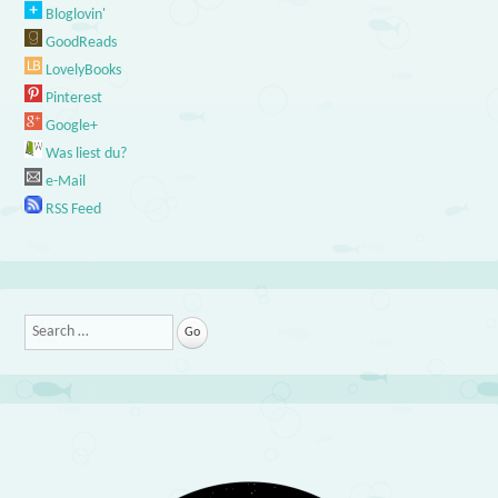
Bloglovin'
GoodReads
LovelyBooks
Pinterest
Google+
Was liest du?
e-Mail
RSS Feed
Search