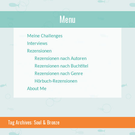
About Books
Menu
lilstar.de
Skip to content
Meine Challenges
Interviews
Rezensionen
Rezensionen nach Autoren
Rezensionen nach Buchtitel
Rezensionen nach Genre
Hörbuch-Rezensionen
About Me
Tag Archives:
Soul & Bronze