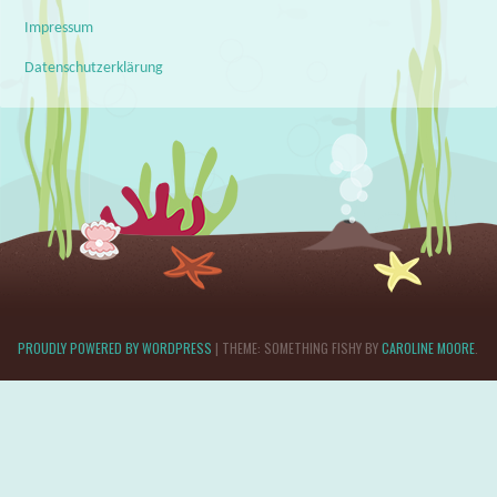
Impressum
Datenschutzerklärung
PROUDLY POWERED BY WORDPRESS
|
THEME: SOMETHING FISHY BY
CAROLINE MOORE
.