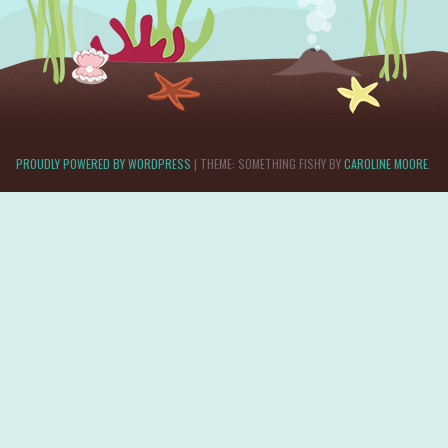
PROUDLY POWERED BY WORDPRESS
|
THEME: SOMETHING FISHY BY
CAROLINE MOORE
.