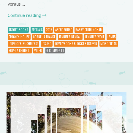
voraus …
Continue reading
→
ABOUT BOOKS
SPECIALS
2015
ABENDSONNE
BARRY CUNNINGHAM
CHICKEN HOUSE
CORNELIA FRANKE
JENNIFER BENKAU
JENNIFER WOLF
LBM15
LEIPZIGER BUCHMESSE
LESUNG
LOVELYBOOKS BLOGGERTREFFEN
MORGENTAU
SOPHIA BENNETT
VIDEO
6 COMMENTS
Post navigation