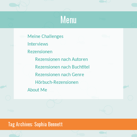
About Books
Menu
lilstar.de
Skip to content
Meine Challenges
Interviews
Rezensionen
Rezensionen nach Autoren
Rezensionen nach Buchtitel
Rezensionen nach Genre
Hörbuch-Rezensionen
About Me
Tag Archives:
Sophia Bennett