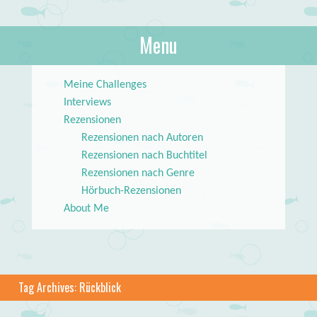
About Books
Menu
lilstar.de
Skip to content
Meine Challenges
Interviews
Rezensionen
Rezensionen nach Autoren
Rezensionen nach Buchtitel
Rezensionen nach Genre
Hörbuch-Rezensionen
About Me
Tag Archives:
Rückblick