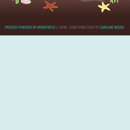
PROUDLY POWERED BY WORDPRESS
|
THEME: SOMETHING FISHY BY
CAROLINE MOORE
.