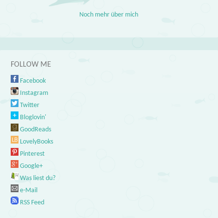
Noch mehr über mich
FOLLOW ME
Facebook
Instagram
Twitter
Bloglovin'
GoodReads
LovelyBooks
Pinterest
Google+
Was liest du?
e-Mail
RSS Feed