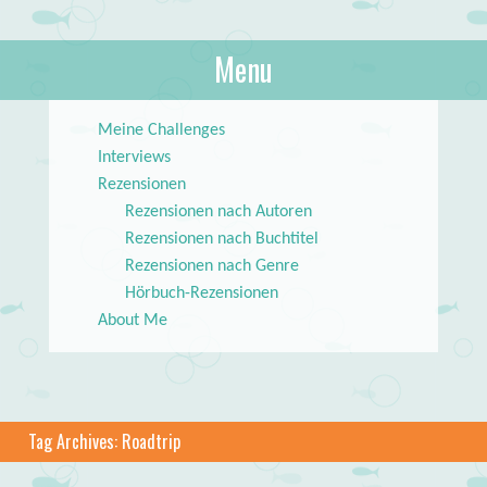
About Books
Menu
lilstar.de
Skip to content
Meine Challenges
Interviews
Rezensionen
Rezensionen nach Autoren
Rezensionen nach Buchtitel
Rezensionen nach Genre
Hörbuch-Rezensionen
About Me
Tag Archives:
Roadtrip