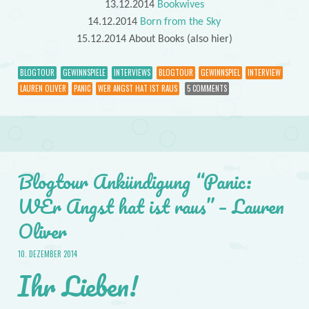
13.12.2014
Bookwives
14.12.2014
Born from the Sky
15.12.2014 About Books (also hier)
BLOGTOUR
GEWINNSPIELE
INTERVIEWS
BLOGTOUR
GEWINNSPIEL
INTERVIEW
LAUREN OLIVER
PANIC
WER ANGST HAT IST RAUS
5 COMMENTS
Blogtour Ankündigung “Panic:
WEr Angst hat ist raus” – Lauren
Oliver
10. DEZEMBER 2014
Ihr Lieben!