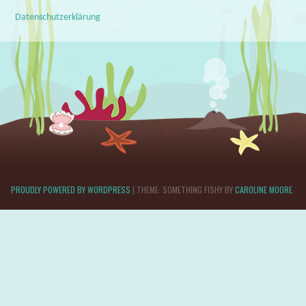
Datenschutzerklärung
PROUDLY POWERED BY WORDPRESS
|
THEME: SOMETHING FISHY BY
CAROLINE MOORE
.