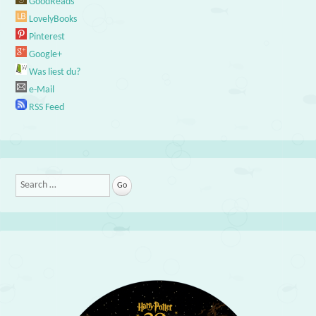
GoodReads
LovelyBooks
Pinterest
Google+
Was liest du?
e-Mail
RSS Feed
Search