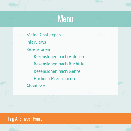
About Books
Menu
lilstar.de
Skip to content
Meine Challenges
Interviews
Rezensionen
Rezensionen nach Autoren
Rezensionen nach Buchtitel
Rezensionen nach Genre
Hörbuch-Rezensionen
About Me
Tag Archives:
Panic