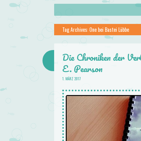
About
Skip to content
Menu
lilstar.de
Tag Archives:
One bei Bastei Lübbe
Books
Die Chroniken der Ver
E. Pearson
1. MÄRZ 2017