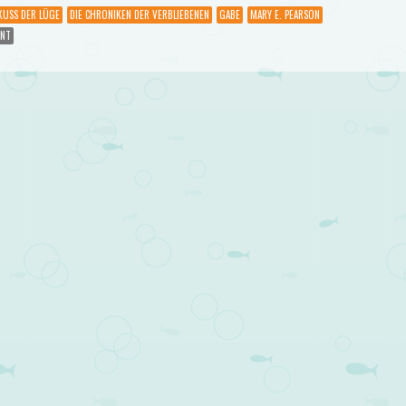
KUSS DER LÜGE
DIE CHRONIKEN DER VERBLIEBENEN
GABE
MARY E. PEARSON
ENT