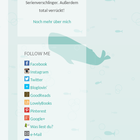
Serienverschlinger. Außerdem
total verrückt!
Noch mehr über mich
FOLLOW ME
Facebook
Instagram
Twitter
Bloglovin'
GoodReads
LovelyBooks
Pinterest
Google+
Was liest du?
e-Mail