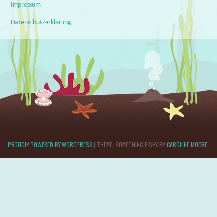
Impressum
Datenschutzerklärung
PROUDLY POWERED BY WORDPRESS
|
THEME: SOMETHING FISHY BY
CAROLINE MOORE
.