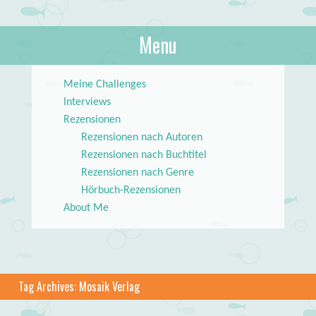
About Books
Menu
lilstar.de
Skip to content
Meine Challenges
Interviews
Rezensionen
Rezensionen nach Autoren
Rezensionen nach Buchtitel
Rezensionen nach Genre
Hörbuch-Rezensionen
About Me
Tag Archives:
Mosaik Verlag