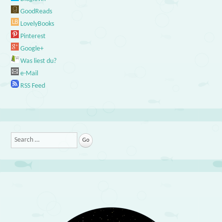
GoodReads
LovelyBooks
Pinterest
Google+
Was liest du?
e-Mail
RSS Feed
Search