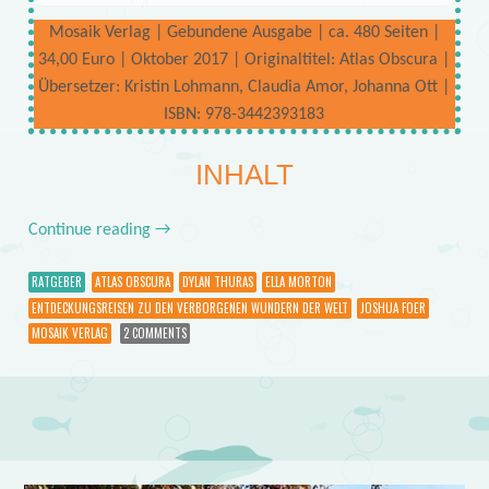
Mosaik Verlag | Gebundene Ausgabe | ca. 480 Seiten |
34,00 Euro | Oktober 2017 | Originaltitel: Atlas Obscura |
Übersetzer: Kristin Lohmann, Claudia Amor, Johanna Ott |
ISBN: 978-3442393183
INHALT
Continue reading
→
RATGEBER
ATLAS OBSCURA
DYLAN THURAS
ELLA MORTON
ENTDECKUNGSREISEN ZU DEN VERBORGENEN WUNDERN DER WELT
JOSHUA FOER
MOSAIK VERLAG
2 COMMENTS
Post navigation