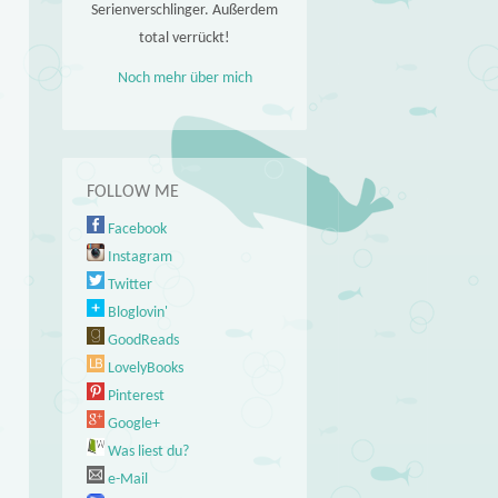
Serienverschlinger. Außerdem
total verrückt!
Noch mehr über mich
FOLLOW ME
Facebook
Instagram
Twitter
Bloglovin'
GoodReads
LovelyBooks
Pinterest
Google+
Was liest du?
e-Mail