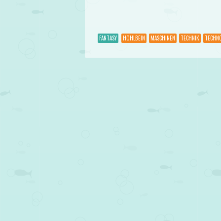
FANTASY
HOHLBEIN
MASCHINEN
TECHNIK
TECHN
Post navigation