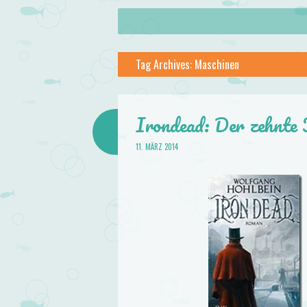
About
Skip to content
Menu
lilstar.de
Tag Archives:
Maschinen
Books
Irondead: Der zehnte
11. MÄRZ 2014