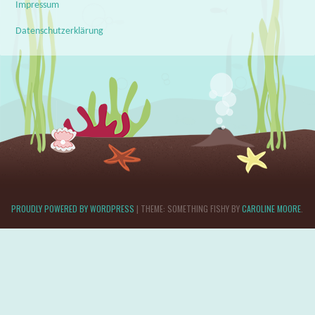
Impressum
Datenschutzerklärung
PROUDLY POWERED BY WORDPRESS
|
THEME: SOMETHING FISHY BY
CAROLINE MOORE
.