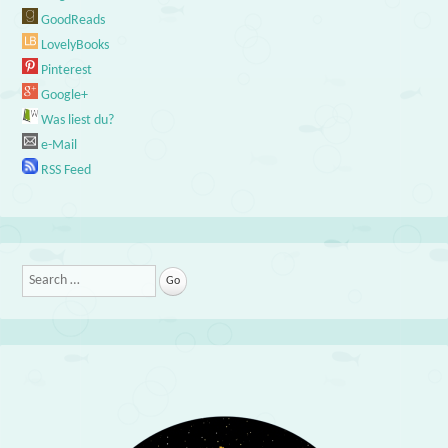
GoodReads
LovelyBooks
Pinterest
Google+
Was liest du?
e-Mail
RSS Feed
Search