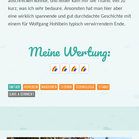
abschrecken könnte, und leider kam mir die Titanic viel zu
kurz, was ich sehr bedaure. Ansonsten hat man hier aber
eine wirklich spannende und gut durchdachte Geschichte mit
einem für Wolfgang Hohlbein typisch verwirrendem Ende.
Meine Wertung:
FANTASY
HOHLBEIN
MASCHINEN
TECHNIK
TECHNOLOGIE
TITANIC
LEAVE A COMMENT
Post navigation