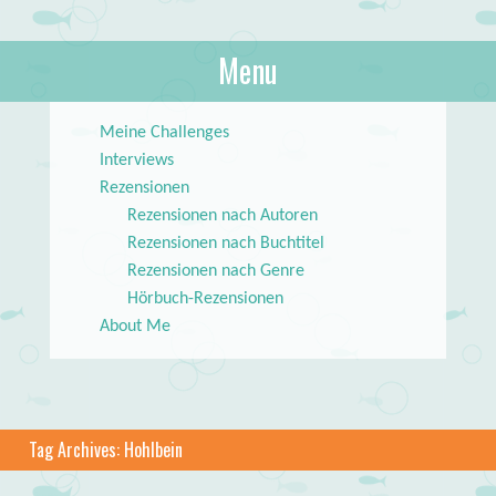
About Books
Menu
lilstar.de
Skip to content
Meine Challenges
Interviews
Rezensionen
Rezensionen nach Autoren
Rezensionen nach Buchtitel
Rezensionen nach Genre
Hörbuch-Rezensionen
About Me
Tag Archives:
Hohlbein