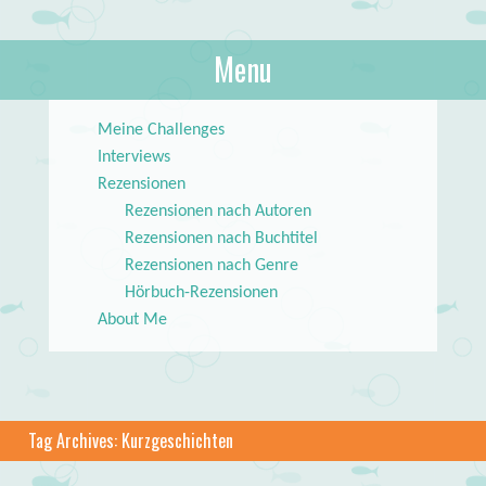
About Books
Menu
lilstar.de
Skip to content
Meine Challenges
Interviews
Rezensionen
Rezensionen nach Autoren
Rezensionen nach Buchtitel
Rezensionen nach Genre
Hörbuch-Rezensionen
About Me
Tag Archives:
Kurzgeschichten