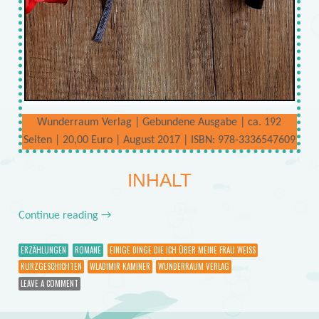
Wunderraum Verlag | Gebundene Ausgabe | ca. 192
Seiten | 20,00 Euro | August 2017 | ISBN: 978-3336547609
INHALT
Continue reading
→
ERZÄHLUNGEN
ROMANE
EINIGE DINGE DIE ICH ÜBER MEINE FRAU WEISS
KURZGESCHICHTEN
WLADIMIR KAMINER
WUNDERRAUM VERLAG
LEAVE A COMMENT