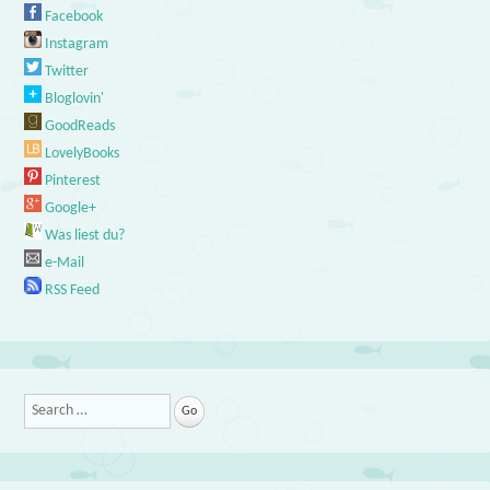
Facebook
Instagram
Twitter
Bloglovin'
GoodReads
LovelyBooks
Pinterest
Google+
Was liest du?
e-Mail
RSS Feed
Search