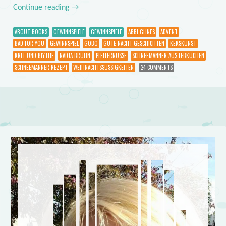
Continue reading
→
ABOUT BOOKS
GEWINNSPIELE
GEWINNSPIELE
ABBI GLINES
ADVENT
BAD FOR YOU
GEWINNSPIEL
GOBO
GUTE NACHT GESCHICHTEN
KEKSKUNST
KRIT UND BLYTHE
NADJA BRUHN
PFEFFERNÜSSE
SCHNEEMÄNNER AUS LEBKUCHEN
SCHNEEMÄNNER REZEPT
WEIHNACHTSSÜSSIGKEITEN
24 COMMENTS
Post navigation