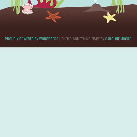
PROUDLY POWERED BY WORDPRESS
|
THEME: SOMETHING FISHY BY
CAROLINE MOORE
.