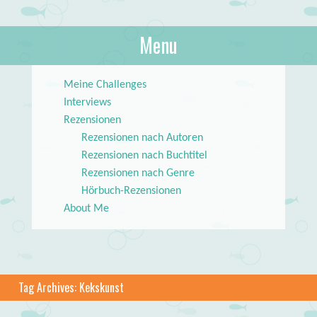
About Books
Menu
lilstar.de
Skip to content
Meine Challenges
Interviews
Rezensionen
Rezensionen nach Autoren
Rezensionen nach Buchtitel
Rezensionen nach Genre
Hörbuch-Rezensionen
About Me
Tag Archives:
Kekskunst