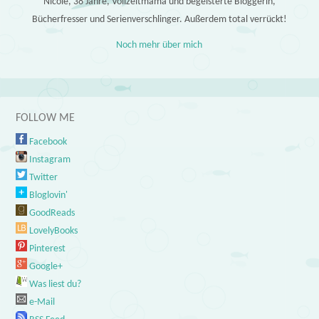
Nicole, 38 Jahre, Vollzeitmama und begeisterte Bloggerin,
Bücherfresser und Serienverschlinger. Außerdem total verrückt!
Noch mehr über mich
FOLLOW ME
Facebook
Instagram
Twitter
Bloglovin'
GoodReads
LovelyBooks
Pinterest
Google+
Was liest du?
e-Mail