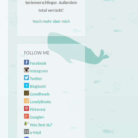
Serienverschlinger. Außerdem
total verrückt!
Noch mehr über mich
FOLLOW ME
Facebook
Instagram
Twitter
Bloglovin'
GoodReads
LovelyBooks
Pinterest
Google+
Was liest du?
e-Mail