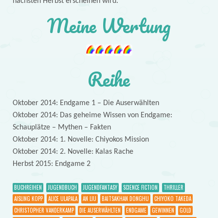
nächsten Herbst erscheinen wird.
Meine Wertung
Reihe
Oktober 2014: Endgame 1 – Die Auserwählten
Oktober 2014: Das geheime Wissen von Endgame:
Schauplätze – Mythen – Fakten
Oktober 2014: 1. Novelle: Chiyokos Mission
Oktober 2014: 2. Novelle: Kalas Rache
Herbst 2015: Endgame 2
BUCHREIHEN
JUGENDBUCH
JUGENDFANTASY
SCIENCE FICTION
THRILLER
AISLING KOPP
ALICE ULAPALA
AN LIU
BAITSAKHAN DONGHU
CHIYOKO TAKEDA
CHRISTOPHER VANDERKAMP
DIE AUSERWÄHLTEN
ENDGAME
GEWINNEN
GOLD