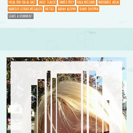
HILAL IBN ISA AL-SALT
JAGO TLALOC
JAMES FREY
KALA MOZAMI
MACCABEE ADLAI
MARCUS LOXIAS MEGALOS
RÄTSEL
SARAH ALOPAY
SHARI CHOPRA
LEAVE A COMMENT
Post navigation