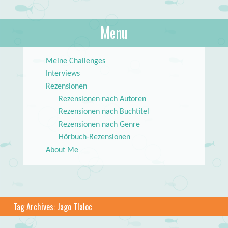
About Books
Menu
lilstar.de
Skip to content
Meine Challenges
Interviews
Rezensionen
Rezensionen nach Autoren
Rezensionen nach Buchtitel
Rezensionen nach Genre
Hörbuch-Rezensionen
About Me
Tag Archives:
Jago Tlaloc