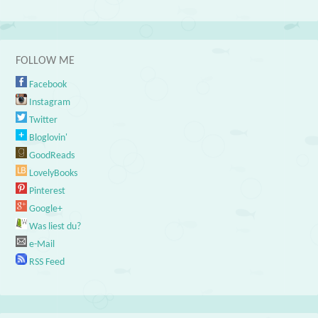
FOLLOW ME
Facebook
Instagram
Twitter
Bloglovin'
GoodReads
LovelyBooks
Pinterest
Google+
Was liest du?
e-Mail
RSS Feed