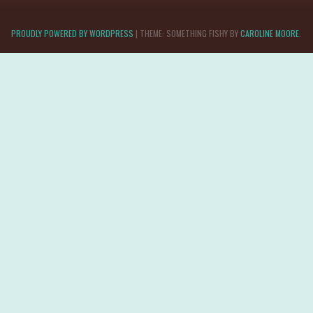
PROUDLY POWERED BY WORDPRESS
|
THEME: SOMETHING FISHY BY
CAROLINE MOORE
.