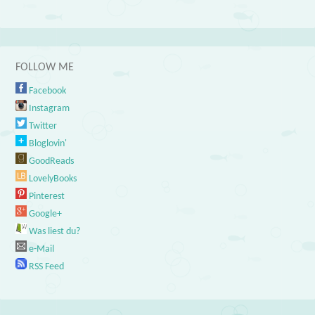
FOLLOW ME
Facebook
Instagram
Twitter
Bloglovin'
GoodReads
LovelyBooks
Pinterest
Google+
Was liest du?
e-Mail
RSS Feed