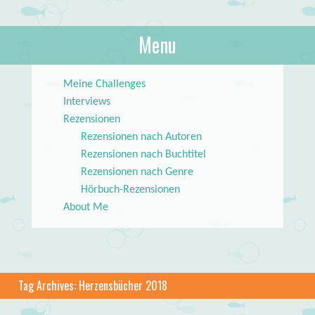
About Books
Menu
lilstar.de
Skip to content
Meine Challenges
Interviews
Rezensionen
Rezensionen nach Autoren
Rezensionen nach Buchtitel
Rezensionen nach Genre
Hörbuch-Rezensionen
About Me
Tag Archives:
Herzensbücher 2018