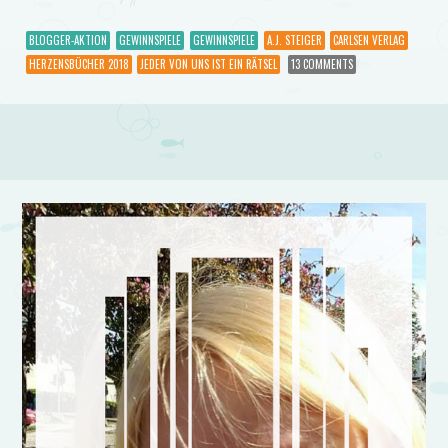
BLOGGER-AKTION
GEWINNSPIELE
GEWINNSPIELE
A.J. STEIGER
CARLSEN VERLAG
HERZENSBÜCHER 2018
JEDER VON UNS IST EIN RÄTSEL
13 COMMENTS
Post navigation