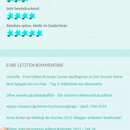
Sehr beeindruckend:
Absolute spitze, bleibt im Gedächtnis:
EURE LETZTEN KOMMENTARE
Gameilo - Free Online Browser Games
zu
Blogtour zu Der Drache hinter
dem Spiegel von Ivo Pala – Tag 3: Bibliothek von Alexandria
Dfine Jewelry
zu
Jólabókaflóð – Die schönste Weihnachtstradition
epoxy company
zu
Meine Buchneuzugänge – April / Mai 2016
Anna Achen
zu
Welttag des Buches 2013: Blogger schenken lesefreude!
Vishnu Joshi
zu
Impress Adventskalender 2015 – Tag 24