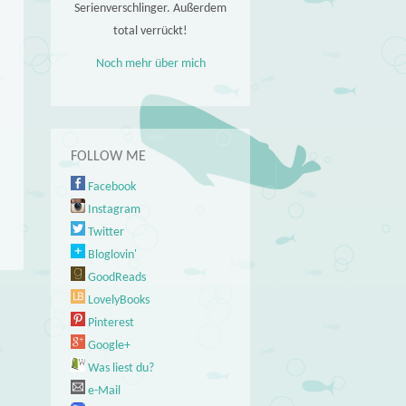
Serienverschlinger. Außerdem
total verrückt!
Noch mehr über mich
FOLLOW ME
Facebook
Instagram
Twitter
Bloglovin'
GoodReads
LovelyBooks
Pinterest
Google+
Was liest du?
e-Mail