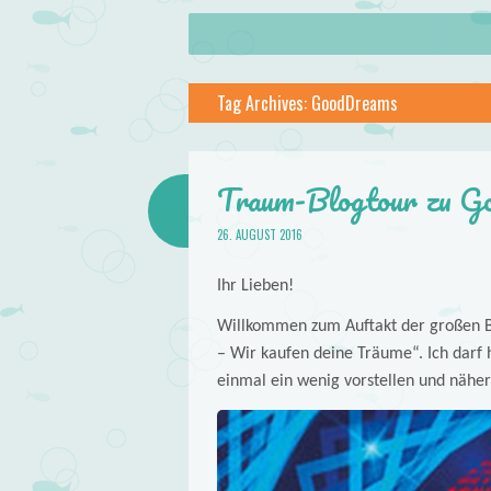
About
Skip to content
Menu
lilstar.de
Tag Archives:
GoodDreams
Books
Traum-Blogtour zu Go
26. AUGUST 2016
Ihr Lieben!
Willkommen zum Auftakt der großen 
– Wir kaufen deine Träume“. Ich darf
einmal ein wenig vorstellen und näher