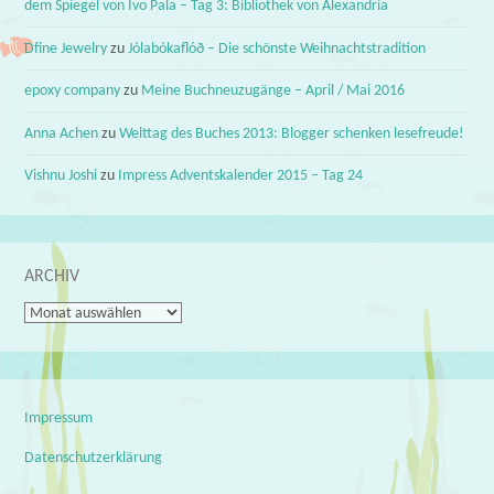
dem Spiegel von Ivo Pala – Tag 3: Bibliothek von Alexandria
Dfine Jewelry
zu
Jólabókaflóð – Die schönste Weihnachtstradition
epoxy company
zu
Meine Buchneuzugänge – April / Mai 2016
Anna Achen
zu
Welttag des Buches 2013: Blogger schenken lesefreude!
Vishnu Joshi
zu
Impress Adventskalender 2015 – Tag 24
ARCHIV
Archiv
Impressum
Datenschutzerklärung