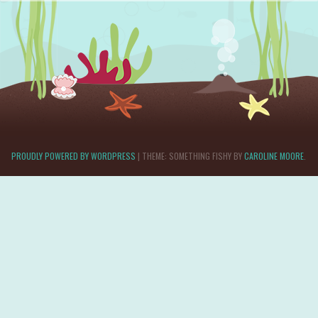
PROUDLY POWERED BY WORDPRESS
|
THEME: SOMETHING FISHY BY
CAROLINE MOORE
.