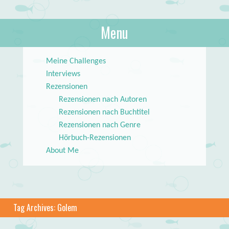
About Books
Menu
lilstar.de
Skip to content
Meine Challenges
Interviews
Rezensionen
Rezensionen nach Autoren
Rezensionen nach Buchtitel
Rezensionen nach Genre
Hörbuch-Rezensionen
About Me
Tag Archives:
Golem