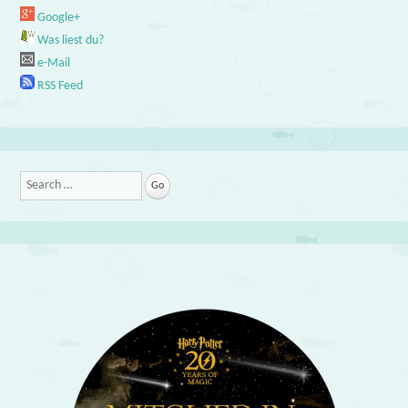
Google+
Was liest du?
e-Mail
RSS Feed
Search