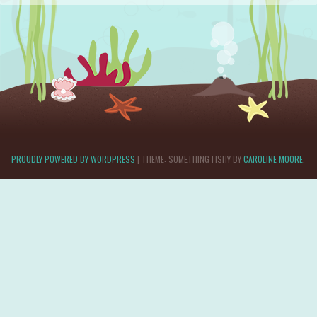
PROUDLY POWERED BY WORDPRESS
|
THEME: SOMETHING FISHY BY
CAROLINE MOORE
.