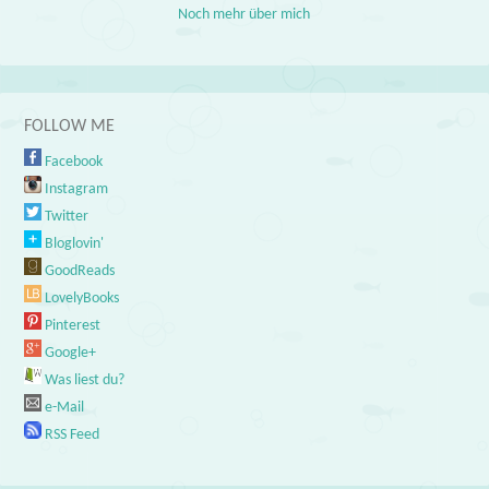
Noch mehr über mich
FOLLOW ME
Facebook
Instagram
Twitter
Bloglovin'
GoodReads
LovelyBooks
Pinterest
Google+
Was liest du?
e-Mail
RSS Feed