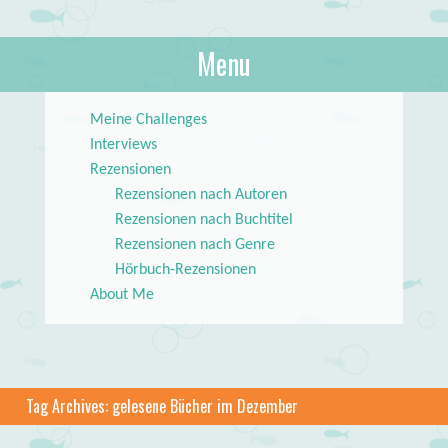
About Books
Menu
lilstar.de
Skip to content
Meine Challenges
Interviews
Rezensionen
Rezensionen nach Autoren
Rezensionen nach Buchtitel
Rezensionen nach Genre
Hörbuch-Rezensionen
About Me
Tag Archives:
gelesene Bücher im Dezember