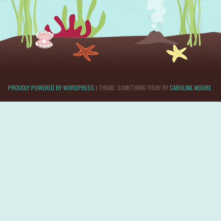
PROUDLY POWERED BY WORDPRESS
|
THEME: SOMETHING FISHY BY
CAROLINE MOORE
.