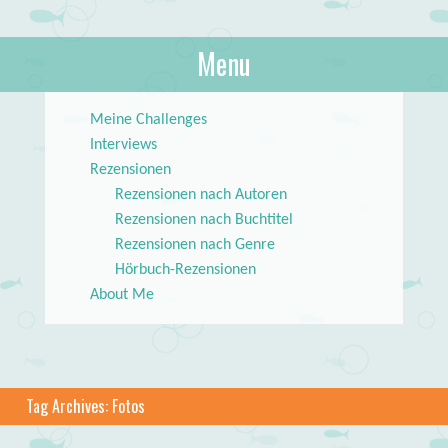
About Books
Menu
lilstar.de
Skip to content
Meine Challenges
Interviews
Rezensionen
Rezensionen nach Autoren
Rezensionen nach Buchtitel
Rezensionen nach Genre
Hörbuch-Rezensionen
About Me
Tag Archives:
Fotos