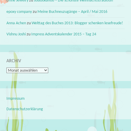
Dfine Jewelry
zu
Jólabókaflóð – Die schönste Weihnachtstradition
epoxy company
zu
Meine Buchneuzugänge – April / Mai 2016
Anna Achen
zu
Welttag des Buches 2013: Blogger schenken lesefreude!
Vishnu Joshi
zu
Impress Adventskalender 2015 – Tag 24
ARCHIV
Archiv
Impressum
Datenschutzerklärung