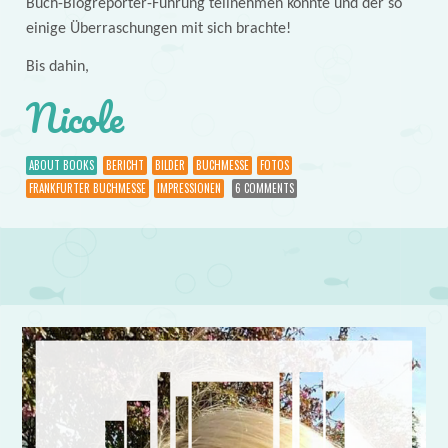
Buch-Blogreporter-Führung teilnehmen konnte und der so
einige Überraschungen mit sich brachte!
Bis dahin,
Nicole
ABOUT BOOKS
BERICHT
BILDER
BUCHMESSE
FOTOS
FRANKFURTER BUCHMESSE
IMPRESSIONEN
6 COMMENTS
Post navigation