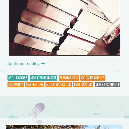
Continue reading
→
ABOUT BOOKS
MONATSRÜCKBLICKE
FEBRUAR 2018
GELESENE BÜCHER
LESEMONAT
LESEPLANUNG
MONATSRÜCKBLICK
NEUE BÜCHER
LEAVE A COMMENT
Post navigation