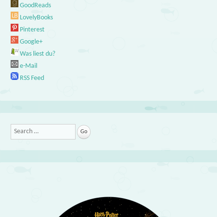
GoodReads
LovelyBooks
Pinterest
Google+
Was liest du?
e-Mail
RSS Feed
Search