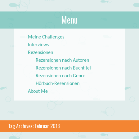
About Books
Menu
lilstar.de
Skip to content
Meine Challenges
Interviews
Rezensionen
Rezensionen nach Autoren
Rezensionen nach Buchtitel
Rezensionen nach Genre
Hörbuch-Rezensionen
About Me
Tag Archives:
Februar 2018