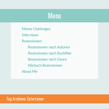
About Books
Menu
lilstar.de
Skip to content
Meine Challenges
Interviews
Rezensionen
Rezensionen nach Autoren
Rezensionen nach Buchtitel
Rezensionen nach Genre
Hörbuch-Rezensionen
About Me
Tag Archives:
Entertainer