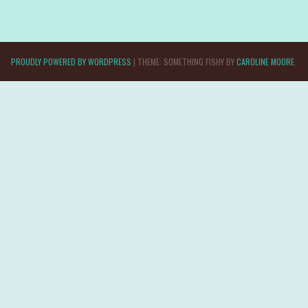
PROUDLY POWERED BY WORDPRESS
|
THEME: SOMETHING FISHY BY
CAROLINE MOORE
.