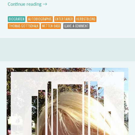
Continue reading
→
BIOGRAFIEN
AUTOBIOGRAPHIE
ENTERTAINER
HERBSTBLOND
THOMAS GOTTSCHALK
WETTEN DASS
LEAVE A COMMENT
Post navigation