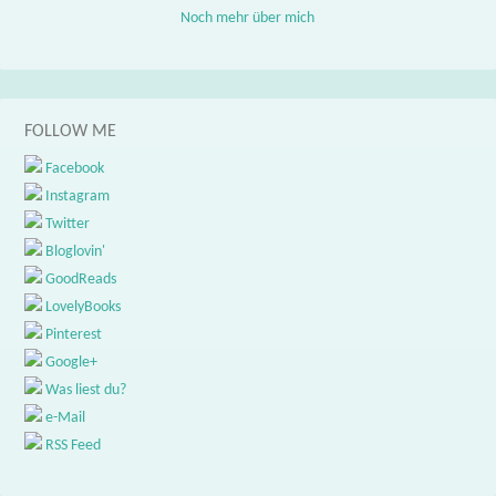
Noch mehr über mich
FOLLOW ME
Facebook
Instagram
Twitter
Bloglovin'
GoodReads
LovelyBooks
Pinterest
Google+
Was liest du?
e-Mail
RSS Feed